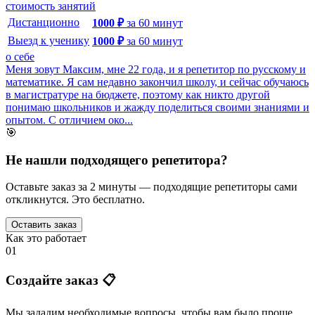
стоимость занятий
Дистанционно
1000
₽
за
60
минут
Выезд к ученику
1000
₽
за
60
минут
о себе
Меня зовут Максим, мне 22 года, и я репетитор по русскому и
математике. Я сам недавно закончил школу, и сейчас обучаюсь
в магистратуре на бюджете, поэтому как никто другой
понимаю школьников и жажду поделиться своими знаниями и
опытом. С отличием око...
🎯
Не нашли подходящего репетитора?
Оставьте заказ за 2 минуты — подходящие репетиторы сами
откликнутся. Это бесплатно.
Оставить заказ
Как это работает
01
Создайте заказ 📋
Мы зададим необходимые вопросы, чтобы вам было
проще