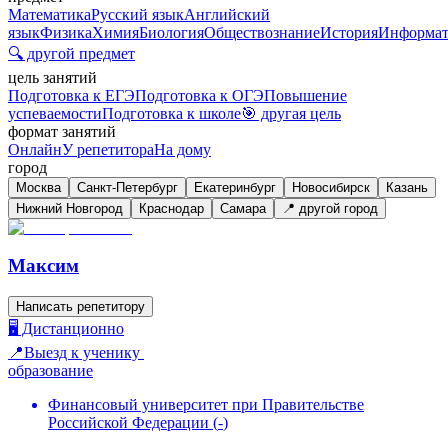
Математика
Русский язык
Английский
язык
Физика
Химия
Биология
Обществознание
История
Информат
🔍 другой предмет
цель занятий
Подготовка к ЕГЭ
Подготовка к ОГЭ
Повышение
успеваемости
Подготовка к школе
🎯 другая цель
формат занятий
Онлайн
У репетитора
На дому
город
Москва
Санкт-Петербург
Екатеринбург
Новосибирск
Казань
Нижний Новгород
Краснодар
Самара
📍 другой город
Максим
Написать репетитору
🖥️ Дистанционно
📍Выезд к ученику
образование
Финансовый университет при Правительстве
Российской Федерации
(
-
)