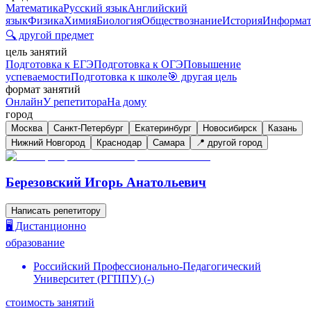
Математика
Русский язык
Английский
язык
Физика
Химия
Биология
Обществознание
История
Информат
🔍 другой предмет
цель занятий
Подготовка к ЕГЭ
Подготовка к ОГЭ
Повышение
успеваемости
Подготовка к школе
🎯 другая цель
формат занятий
Онлайн
У репетитора
На дому
город
Москва
Санкт-Петербург
Екатеринбург
Новосибирск
Казань
Нижний Новгород
Краснодар
Самара
📍 другой город
Березовский Игорь Анатольевич
Написать репетитору
🖥️ Дистанционно
образование
Российский Профессионально-Педагогический
Университет (РГППУ)
(
-
)
стоимость занятий