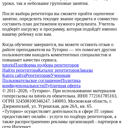
уроки, так и небольшие групповые занятия.
После выбора репетитора вы сможете пройти оценочное
занятие, определить текущее знание предмета и совместно
составить план достижения нужного результата. Учитель
подберёт нагрузку и программу, которая подойдёт именно
вашему ребенку или вам.
Когда обучение завершится, вы можете оставить отзыв о
работе преподавателя на Туторио — это помогает другим
пользователям находить компетентных специалистов и
повышает качество сервиса.
tutorio
Платформа подбора репетиторов
Найти репетитора
Каталог репетиторов
Заказы
Карта сайта
Репетиторам
Ученикам
Пользовательское соглашение
Политика
конфиденциальности
Публичная оферта
© 2011–
2026
, «Туторио». При использовании материалов
гиперссылка на tutorio.ru обязательна. ИНН 772161785163,
ОГРН 324508100346247. 140093, Московская область, г.
Дзержинский, ул. Угрешская, дом 26А, кв. 65.
«Туторио» осуществляет деятельность в сфере IT: сервис
предоставляет онлайн - услуги по подбору репетиторов, а
также распространению рекламы организаций - партнеров в
сети Интернет