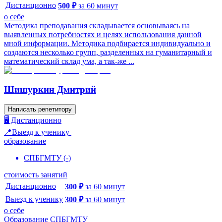
Дистанционно
500
₽
за
60
минут
о себе
Методика преподавания складывается основываясь на
выявленных потребностях и целях использования данной
мной информации. Методика подбирается индивидуально и
создаются несколько групп, разделенных на гуманитарный и
математический склад ума, а так-же ...
Шишуркин Дмитрий
Написать репетитору
🖥️ Дистанционно
📍Выезд к ученику
образование
СПБГМТУ
(
-
)
стоимость занятий
Дистанционно
300
₽
за
60
минут
Выезд к ученику
300
₽
за
60
минут
о себе
Образование СПБГМТУ