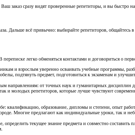
 Ваш заказ сразу видят проверенные репетиторы, и вы быстро н
аза. Дальше всё привычно: выбирайте репетиторов, общайтесь в 
В переписке легко обменяться контактами и договориться о перв
никам и взрослым уверенно осваивать учебные программы, разб
белы, подтянуть предмет, подготовиться к экзаменам и улучши
ным направлениям: от точных наук и гуманитарных дисциплин д
 так и молодых репетиторов, которые лучше чувствуют совреме
е: квалификацию, образование, дипломы и степени, опыт работ
городе. Многие предлагают как индивидуальные уроки, так и не
, определить текущее знание предмета и совместно составить п
м.