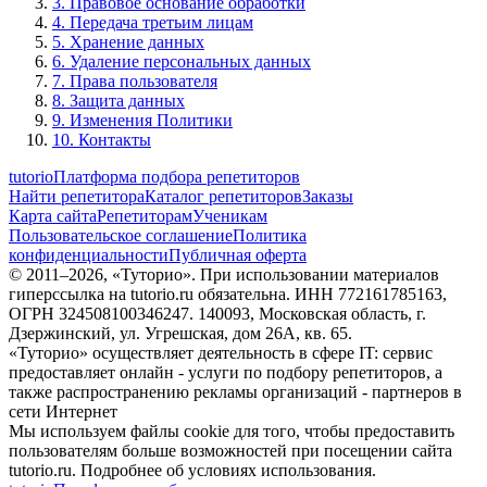
3. Правовое основание обработки
4. Передача третьим лицам
5. Хранение данных
6. Удаление персональных данных
7. Права пользователя
8. Защита данных
9. Изменения Политики
10. Контакты
tutorio
Платформа подбора репетиторов
Найти репетитора
Каталог репетиторов
Заказы
Карта сайта
Репетиторам
Ученикам
Пользовательское соглашение
Политика
конфиденциальности
Публичная оферта
© 2011–
2026
, «Туторио». При использовании материалов
гиперссылка на tutorio.ru обязательна. ИНН 772161785163,
ОГРН 324508100346247. 140093, Московская область, г.
Дзержинский, ул. Угрешская, дом 26А, кв. 65.
«Туторио» осуществляет деятельность в сфере IT: сервис
предоставляет онлайн - услуги по подбору репетиторов, а
также распространению рекламы организаций - партнеров в
сети Интернет
Мы используем файлы cookie для того, чтобы предоставить
пользователям больше возможностей при посещении сайта
tutorio.ru. Подробнее об условиях использования.