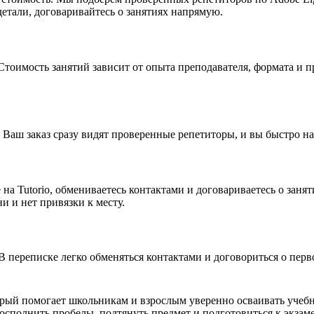
детали, договаривайтесь о занятиях напрямую.
 Стоимость занятий зависит от опыта преподавателя, формата и
 Ваш заказ сразу видят проверенные репетиторы, и вы быстро н
 на Tutorio, обмениваетесь контактами и договариваетесь о зан
и и нет привязки к месту.
В переписке легко обменяться контактами и договориться о перв
орый помогает школьникам и взрослым уверенно осваивать учебн
сполнить пробелы, подтянуть предмет и подготовиться к экзам