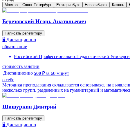
Москва
Санкт-Петербург
Екатеринбург
Новосибирск
Казань
Березовский Игорь Анатольевич
Написать репетитору
🖥️ Дистанционно
образование
Российский Профессионально-Педагогический Универси
стоимость занятий
Дистанционно
500
₽
за
60
минут
о себе
Методика преподавания складывается основываясь на выявлен
несколько групп, разделенных на гуманитарный и математически
Шишуркин Дмитрий
Написать репетитору
🖥️ Дистанционно