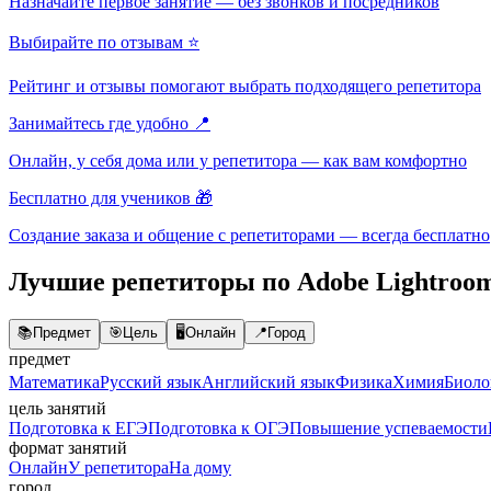
Назначайте первое занятие — без звонков и посредников
Выбирайте по отзывам ⭐
Рейтинг и отзывы помогают выбрать подходящего репетитора
Занимайтесь где удобно 📍
Онлайн, у себя дома или у репетитора — как вам комфортно
Бесплатно для учеников 🎁
Создание заказа и общение с репетиторами — всегда бесплатно
Лучшие репетиторы по Adobe Lightroo
📚
Предмет
🎯
Цель
🖥️
Онлайн
📍
Город
предмет
Математика
Русский язык
Английский язык
Физика
Химия
Биоло
цель занятий
Подготовка к ЕГЭ
Подготовка к ОГЭ
Повышение успеваемости
формат занятий
Онлайн
У репетитора
На дому
город