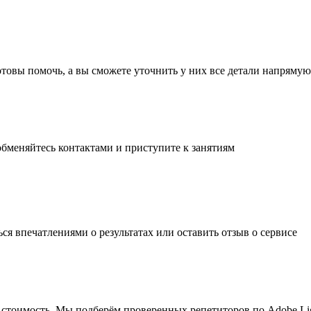
готовы помочь, а вы
сможете уточнить
у них все детали
напрямую 
обменяйтесь контактами и
приступите к занятиям
ься впечатлениями о результатах или
оставить отзыв
о сервисе
ую стоимость. Мы подберём проверенных репетиторов по Adobe L