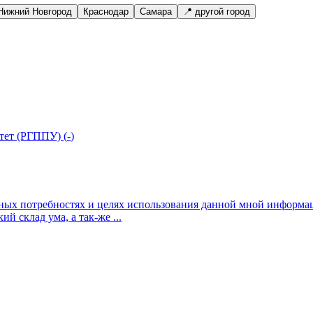
Нижний Новгород
Краснодар
Самара
📍 другой город
тет (РГППУ)
(
-
)
ных потребностях и целях использования данной мной информа
й склад ума, а так-же ...