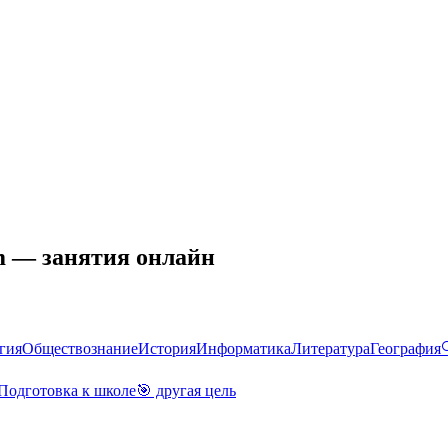
m — занятия онлайн
гия
Обществознание
История
Информатика
Литература
География
Подготовка к школе
🎯 другая цель