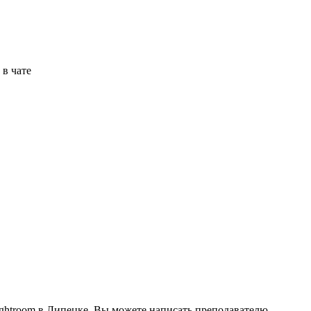
в чате
ightroom в Липецке. Вы можете написать преподавателю