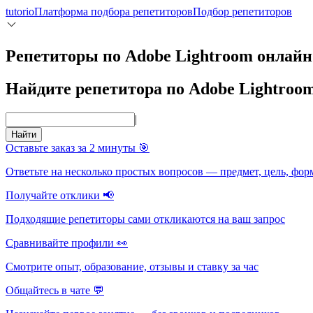
tutorio
Платформа подбора репетиторов
Подбор репетиторов
Репетиторы по Adobe Lightroom онлайн
Найдите репетитора по Adobe Lightroo
|
Найти
Оставьте заказ за 2 минуты 🎯
Ответьте на несколько простых вопросов — предмет, цель, фор
Получайте отклики 📢
Подходящие репетиторы сами откликаются на ваш запрос
Сравнивайте профили 👀
Смотрите опыт, образование, отзывы и ставку за час
Общайтесь в чате 💬