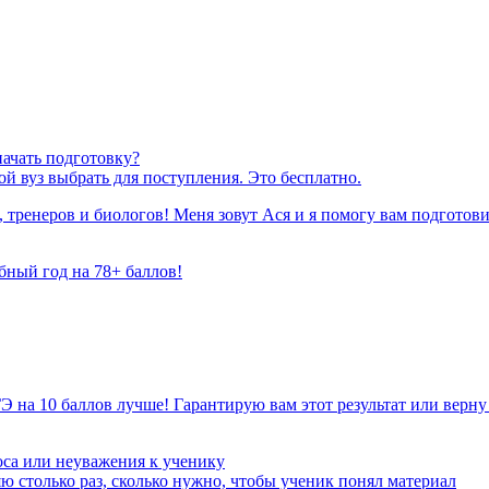
начать подготовку?
ой вуз выбрать для поступления. Это бесплатно.
 тренеров и биологов! Меня зовут Ася и я помогу вам подготов
бный год на 78+ баллов!
Э на 10 баллов лучше! Гарантирую вам этот результат или верну
са или неуважения к ученику
ю столько раз, сколько нужно, чтобы ученик понял материал