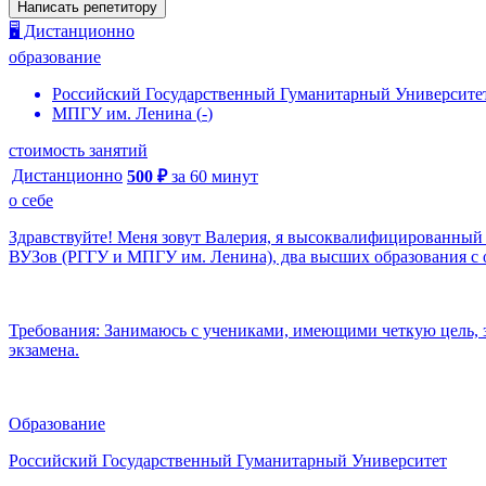
Написать репетитору
🖥️ Дистанционно
образование
Российский Государственный Гуманитарный Университе
МПГУ им. Ленина
(
-
)
стоимость занятий
Дистанционно
500
₽
за
60
минут
о себе
Здравствуйте! Меня зовут Валерия, я высоквалифицированный 
ВУЗов (РГГУ и МПГУ им. Ленина), два высших образования с о
Требования: Занимаюсь с учениками, имеющими четкую цель, за
экзамена.
Образование
Российский Государственный Гуманитарный Университет