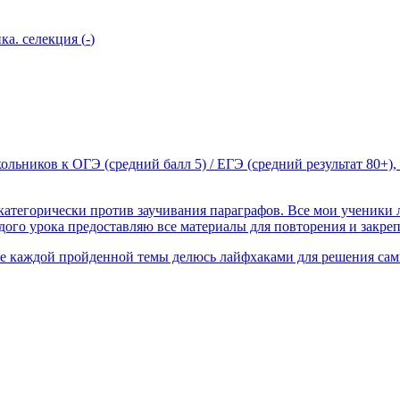
ка. селекция
(
-
)
ольников к ОГЭ (средний балл 5) / ЕГЭ (средний результат 80+
атегорически против заучивания параграфов. Все мои ученики
дого урока предоставляю все материалы для повторения и закре
сле каждой пройденной темы делюсь лайфхаками для решения са