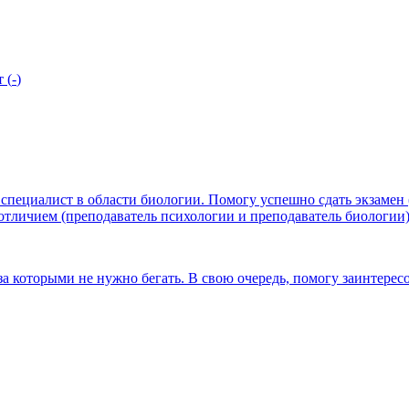
т
(
-
)
специалист в области биологии. Помогу успешно сдать экзамен
тличием (преподаватель психологии и преподаватель биологии)
 которыми не нужно бегать. В свою очередь, помогу заинтересо