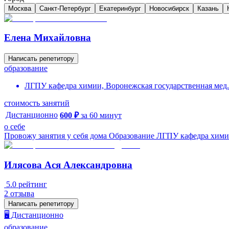
Москва
Санкт-Петербург
Екатеринбург
Новосибирск
Казань
Елена Михайловна
Написать репетитору
образование
ЛГПУ кафедра химии, Воронежская государственная мед
стоимость занятий
Дистанционно
600
₽
за
60
минут
о себе
Провожу занятия у себя дома Образование ЛГПУ кафедра хими
Илясова Ася Александровна
5.0
рейтинг
2
отзыва
Написать репетитору
🖥️ Дистанционно
образование