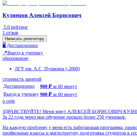
Кузнецов Алексей Борисович
5.0
рейтинг
1
отзыв
Написать репетитору
🖥️ Дистанционно
📍Выезд к ученику
образование
ЛГУ им. А.С, Пушкина
(
-
2000
)
стоимость занятий
Дистанционно
900
₽
за
60
минут
Выезд к ученику
900
₽
за
60
минут
о себе
ЗДРАВСТВУЙТЕ! Меня зовут АЛЕКСЕЙ БОРИСОВИЧ КУЗН
За 22 года через мое обучение прошло более 250 учеников.
На каждую проблему у меня есть работающая программа, приво
профильные классы и магистратуру, подготовка студентов к с