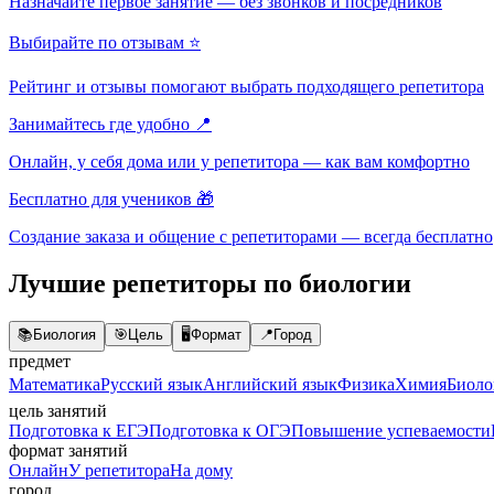
Назначайте первое занятие — без звонков и посредников
Выбирайте по отзывам ⭐
Рейтинг и отзывы помогают выбрать подходящего репетитора
Занимайтесь где удобно 📍
Онлайн, у себя дома или у репетитора — как вам комфортно
Бесплатно для учеников 🎁
Создание заказа и общение с репетиторами — всегда бесплатно
Лучшие репетиторы по биологии
📚
Биология
🎯
Цель
🖥️
Формат
📍
Город
предмет
Математика
Русский язык
Английский язык
Физика
Химия
Биоло
цель занятий
Подготовка к ЕГЭ
Подготовка к ОГЭ
Повышение успеваемости
формат занятий
Онлайн
У репетитора
На дому
город