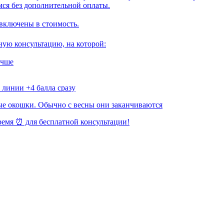
мся без дополнительной оплаты.
 включены в стоимость.
ную консультацию, на которой:
учше
 линии +4 балла сразу
ные окошки. Обычно с весны они заканчиваются
ремя ⏰ для бесплатной консультации!