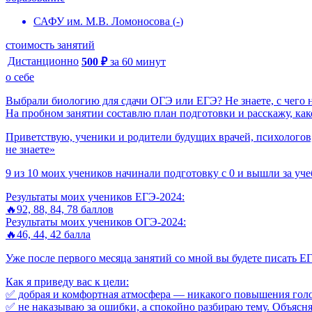
САФУ им. М.В. Ломоносова
(
-
)
стоимость занятий
Дистанционно
500
₽
за
60
минут
о себе
Выбрали биологию для сдачи ОГЭ или ЕГЭ? Не знаете, с чего 
На пробном занятии составлю план подготовки и расскажу, как
Приветствую, ученики и родители будущих врачей, психологов,
не знаете»
9 из 10 моих учеников начинали подготовку с 0 и вышли за уче
Результаты моих учеников ЕГЭ-2024:
🔥92, 88, 84, 78 баллов
Результаты моих учеников ОГЭ-2024:
🔥46, 44, 42 балла
Уже после первого месяца занятий со мной вы будете писать ЕГ
Как я приведу вас к цели:
✅ добрая и комфортная атмосфера — никакого повышения голо
✅ не наказываю за ошибки, а спокойно разбираю тему. Объясня