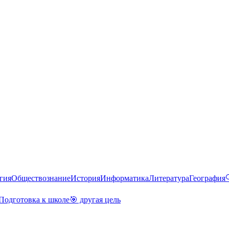
гия
Обществознание
История
Информатика
Литература
География
Подготовка к школе
🎯 другая цель