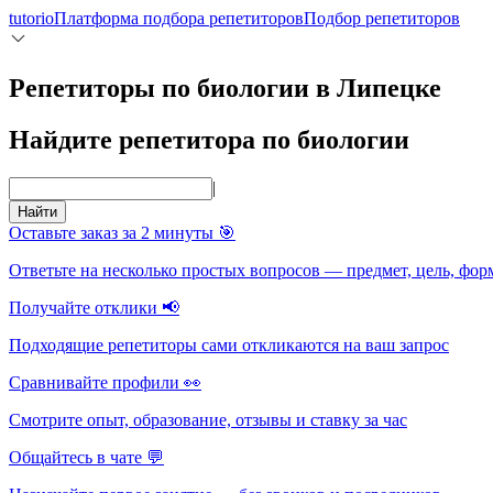
tutorio
Платформа подбора репетиторов
Подбор репетиторов
Репетиторы по биологии в Липецке
Найдите репетитора по биологии
|
Найти
Оставьте заказ за 2 минуты 🎯
Ответьте на несколько простых вопросов — предмет, цель, фор
Получайте отклики 📢
Подходящие репетиторы сами откликаются на ваш запрос
Сравнивайте профили 👀
Смотрите опыт, образование, отзывы и ставку за час
Общайтесь в чате 💬