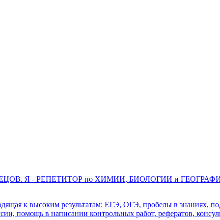
ЕЦОВ. Я - РЕПЕТИТОР по ХИМИИ, БИОЛОГИИ и ГЕОГРАФ
дящая к высоким результатам: ЕГЭ, ОГЭ, пробелы в знаниях, по
ессии, помощь в написании контрольных работ, рефератов, конс