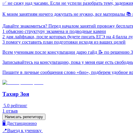
✅ не сижу над часами. Если не успели разобрать тему, задержи
К моим занятиям ничего докупать не нужно, все материалы 📚
Давайте знакомиться? Перед началом занятий провожу бесплат
1 объясню структуру экзамена и подводные камни
2 дам лайфхаки, после которых будете писать ЕГЭ на 4 балла л
3 помогу составить план подготовки исходя из ваших целей
Всем ученикам после консультации дарю гайд 📝 по решению 3
Записывайтесь на консультацию, пока у меня еще есть свобод
Пишите в личные сообщения слово «био», подберем удобное в
Тахир Зоя
5.0
рейтинг
1
отзыв
Написать репетитору
🖥️ Дистанционно
📍Выезд к ученику