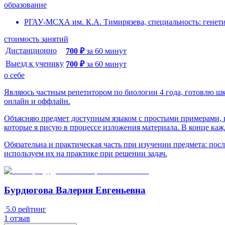
образование
РГАУ-МСХА им. К.А. Тимирязева, специальность: генети
стоимость занятий
Дистанционно
700
₽
за
60
минут
Выезд к ученику
700
₽
за
60
минут
о себе
Являюсь частным репетитором по биологии 4 года, готовлю шк
онлайн и оффлайн.
Объясняю предмет доступным языком с простыми примерами, к
которые я рисую в процессе изложения материала. В конце каж
Обязательна и практическая часть при изучении предмета: по
используем их на практике при решении задач.
Бурдюгова Валерия Евгеньевна
5.0
рейтинг
1
отзыв