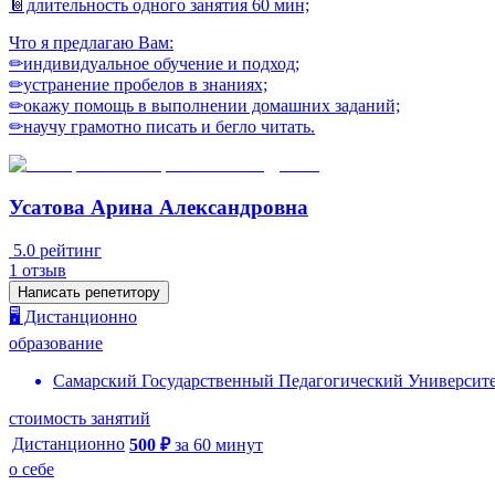
📔длительность одного занятия 60 мин;
Что я предлагаю Вам:
✏индивидуальное обучение и подход;
✏устранение пробелов в знаниях;
✏окажу помощь в выполнении дoмaшних зaданий;
✏научу грамотно писать и бегло читать.
Усатова Арина Александровна
5.0
рейтинг
1
отзыв
Написать репетитору
🖥️ Дистанционно
образование
Самарский Государственный Педагогический Университ
стоимость занятий
Дистанционно
500
₽
за
60
минут
о себе