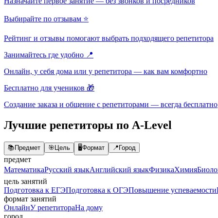
Назначайте первое занятие — без звонков и посредников
Выбирайте по отзывам ⭐
Рейтинг и отзывы помогают выбрать подходящего репетитора
Занимайтесь где удобно 📍
Онлайн, у себя дома или у репетитора — как вам комфортно
Бесплатно для учеников 🎁
Создание заказа и общение с репетиторами — всегда бесплатно
Лучшие репетиторы по A-Level
📚
Предмет
🎯
Цель
🖥️
Формат
📍
Город
предмет
Математика
Русский язык
Английский язык
Физика
Химия
Биоло
цель занятий
Подготовка к ЕГЭ
Подготовка к ОГЭ
Повышение успеваемости
формат занятий
Онлайн
У репетитора
На дому
город