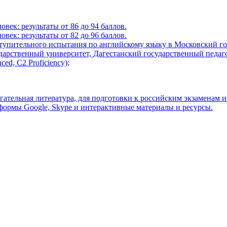
век: результаты от 86 до 94 баллов.
век: результаты от 82 до 96 баллов.
пительного испытания по английскому языку в Московский гос
арственный университет, Дагестанский государственный педаго
ed, C2 Proficiency);
огательная литература, для подготовки к российским экзаменам
формы Google, Skype и интерактивные материалы и ресурсы.