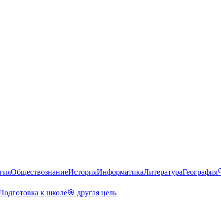
гия
Обществознание
История
Информатика
Литература
География
Подготовка к школе
🎯 другая цель