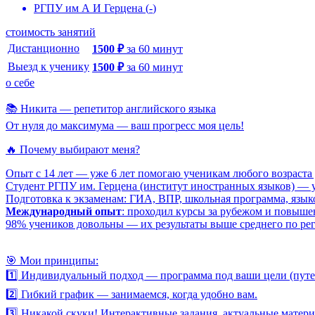
РГПУ им А И Герцена
(
-
)
стоимость занятий
Дистанционно
1500
₽
за
60
минут
Выезд к ученику
1500
₽
за
60
минут
о себе
📚 Никита — репетитор английского языка
От нуля до максимума — ваш прогресс моя цель!
🔥 Почему выбирают меня?
Опыт с 14 лет — уже 6 лет помогаю ученикам любого возраста 
Студент РГПУ им. Герцена (институт иностранных языков) — 
Подготовка к экзаменам: ГИА, ВПР, школьная программа, язык
Международный опыт
: проходил курсы за рубежом и повыш
98% учеников довольны — их результаты выше среднего по ре
🎯 Мои принципы:
1️⃣ Индивидуальный подход — программа под ваши цели (путеш
2️⃣ Гибкий график — занимаемся, когда удобно вам.
3️⃣ Никакой скуки! Интерактивные задания, актуальные матери