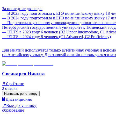
За последние два года:
— В 2023 году подготовила к ЕГЭ по английскому языку 18 чело
— В 2024 году подготовила к ЕГЭ по английскому языку 17 чело
— Подготовка к успешному прохождению дополнительного всту
Петербургский государственный университет, Тюменский госуд
— IELTS в 2023 году 6 человек (B2 Upper Intermediate, C1 Advanc
— IELTS в 2024 году 8 человек (C1 Advanced, C2 Proficiency)
Для занятий используется только аутентичная учебная и вспом
по Английскому языку. Для занятий онлайн используются плат
Свечкарев Никита
5.0
рейтинг
2
отзыва
Написать репетитору
🖥️ Дистанционно
📍Выезд к ученику
образование