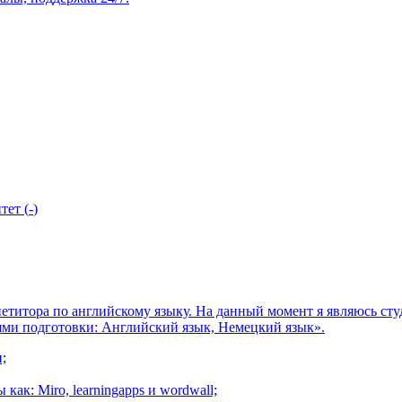
тет
(
-
)
титора по английскому языку. На данный момент я являюсь студ
ями подготовки: Английский язык, Немецкий язык».
;
ак: Miro, learningapps и wordwall;