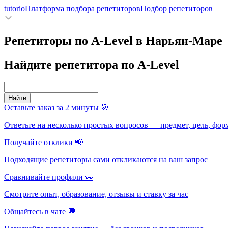
tutorio
Платформа подбора репетиторов
Подбор репетиторов
Репетиторы по A-Level в Нарьян-Маре
Найдите репетитора по A-Level
|
Найти
Оставьте заказ за 2 минуты 🎯
Ответьте на несколько простых вопросов — предмет, цель, фор
Получайте отклики 📢
Подходящие репетиторы сами откликаются на ваш запрос
Сравнивайте профили 👀
Смотрите опыт, образование, отзывы и ставку за час
Общайтесь в чате 💬