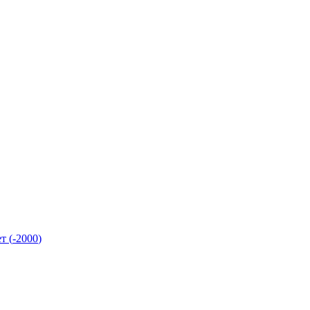
ет
(
-
2000
)