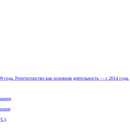
 года. Репетиторство как основная деятельность — с 2014 года.
вания;
ения;
;
L);