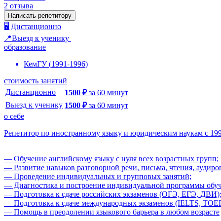
2
отзыва
Написать репетитору
🖥️ Дистанционно
📍Выезд к ученику
образование
КемГУ
(
1991
-
1996
)
стоимость занятий
Дистанционно
1500
₽
за
60
минут
Выезд к ученику
1500
₽
за
60
минут
о себе
Репетитор по иностранному языку и юридическим наукам с 1999
— Обучение английскому языку с нуля всех возрастных групп;
— Развитие навыков разговорной речи, письма, чтения, аудиро
— Проведение индивидуальных и групповых занятий;
— Диагностика и построение индивидуальной программы обуч
— Подготовка к сдаче российских экзаменов (ОГЭ, ЕГЭ, ДВИ)
— Подготовка к сдаче международных экзаменов (IELTS, TOEF
— Помощь в преодолении языкового барьера в любом возрасте