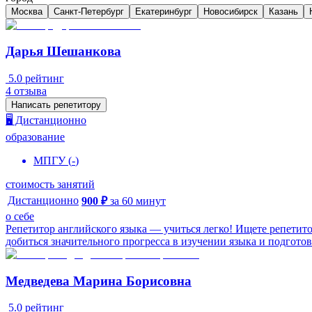
Москва
Санкт-Петербург
Екатеринбург
Новосибирск
Казань
Дарья Шешанкова
5.0
рейтинг
4
отзыва
Написать репетитору
🖥️ Дистанционно
образование
МПГУ
(
-
)
стоимость занятий
Дистанционно
900
₽
за
60
минут
о себе
Репетитор английского языка — учиться легко! Ищете репетито
добиться значительного прогресса в изучении языка и подготовк
Медведева Марина Борисовна
5.0
рейтинг