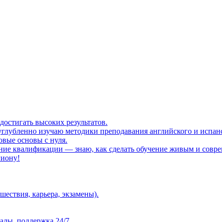
достигать высоких результатов.
углубленно изучаю методики преподавания английского и испан
овые основы с нуля.
ение квалификации — знаю, как сделать обучение живым и совр
гиону!
ествия, карьера, экзамены).
алы, поддержка 24/7.