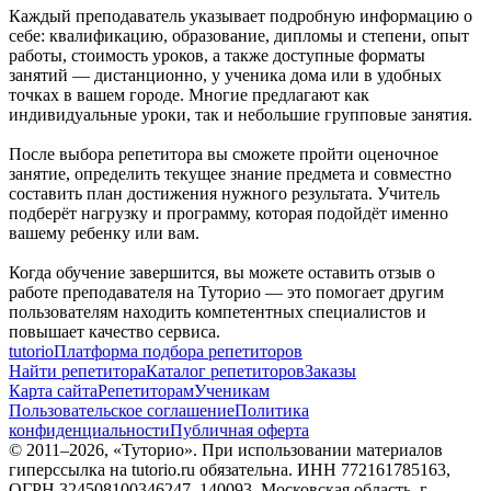
Каждый преподаватель указывает подробную информацию о
себе: квалификацию, образование, дипломы и степени, опыт
работы, стоимость уроков, а также доступные форматы
занятий — дистанционно, у ученика дома или в удобных
точках в вашем городе. Многие предлагают как
индивидуальные уроки, так и небольшие групповые занятия.
После выбора репетитора вы сможете пройти оценочное
занятие, определить текущее знание предмета и совместно
составить план достижения нужного результата. Учитель
подберёт нагрузку и программу, которая подойдёт именно
вашему ребенку или вам.
Когда обучение завершится, вы можете оставить отзыв о
работе преподавателя на Туторио — это помогает другим
пользователям находить компетентных специалистов и
повышает качество сервиса.
tutorio
Платформа подбора репетиторов
Найти репетитора
Каталог репетиторов
Заказы
Карта сайта
Репетиторам
Ученикам
Пользовательское соглашение
Политика
конфиденциальности
Публичная оферта
© 2011–
2026
, «Туторио». При использовании материалов
гиперссылка на tutorio.ru обязательна. ИНН 772161785163,
ОГРН 324508100346247. 140093, Московская область, г.