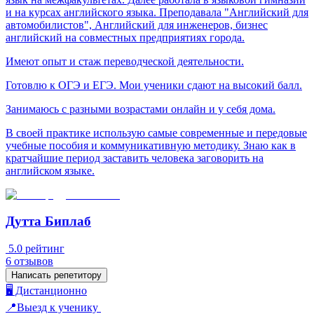
и на курсах английского языка. Преподавала "Английский для
автомобилистов", Английский для инженеров, бизнес
английский на совместных предприятиях города.
Имеют опыт и стаж переводческой деятельности.
Готовлю к ОГЭ и ЕГЭ. Мои ученики сдают на высокий балл.
Занимаюсь с разными возрастами онлайн и у себя дома.
В своей практике использую самые современные и передовые
учебные пособия и коммуникативную методику. Знаю как в
кратчайшие период заставить человека заговорить на
английском языке.
Дутта Биплаб
5.0
рейтинг
6
отзывов
Написать репетитору
🖥️ Дистанционно
📍Выезд к ученику