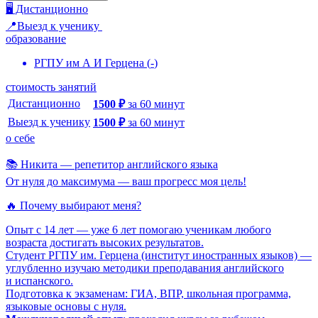
🖥️ Дистанционно
📍Выезд к ученику
образование
РГПУ им А И Герцена
(
-
)
стоимость занятий
Дистанционно
1500
₽
за
60
минут
Выезд к ученику
1500
₽
за
60
минут
о себе
📚 Никита — репетитор английского языка
От нуля до максимума — ваш прогресс моя цель!
🔥 Почему выбирают меня?
Опыт с 14 лет — уже 6 лет помогаю ученикам любого
возраста достигать высоких результатов.
Студент РГПУ им. Герцена (институт иностранных языков) —
углубленно изучаю методики преподавания английского
и испанского.
Подготовка к экзаменам: ГИА, ВПР, школьная программа,
языковые основы с нуля.