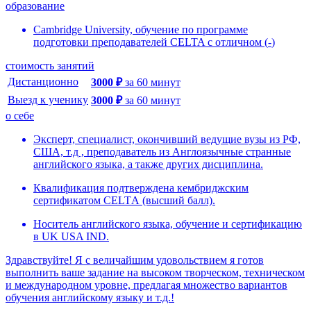
образование
Cambridge University, обучение по программе
подготовки преподавателей CELTA с отличном
(
-
)
стоимость занятий
Дистанционно
3000
₽
за
60
минут
Выезд к ученику
3000
₽
за
60
минут
о себе
Эксперт, специалист, окончивший ведущие вузы из РФ,
США, т.д , преподаватель из Англоязычные странные
английского языка, а также других дисциплина.
Квалификaция подтверждена кембриджским
сертификатом CЕLTА (высший балл).
Носитель английского языка, обучение и сертификацию
в UK USA IND.
Здравствуйте! Я c величайшим удовольствием я готов
выполнить ваше задание на высоком творческом, техническом
и международном уровне, предлагая множество вариантов
обучения английскому языку и т.д.!