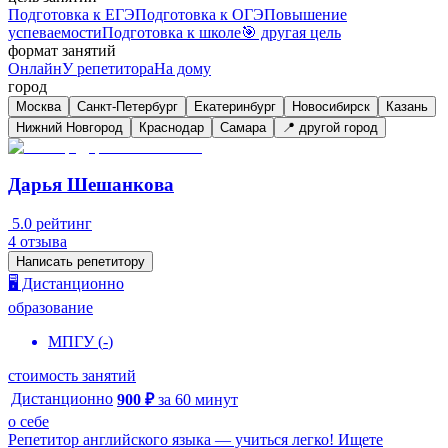
Подготовка к ЕГЭ
Подготовка к ОГЭ
Повышение
успеваемости
Подготовка к школе
🎯 другая цель
формат занятий
Онлайн
У репетитора
На дому
город
Москва
Санкт-Петербург
Екатеринбург
Новосибирск
Казань
Нижний Новгород
Краснодар
Самара
📍 другой город
Дарья Шешанкова
5.0
рейтинг
4
отзыва
Написать репетитору
🖥️ Дистанционно
образование
МПГУ
(
-
)
стоимость занятий
Дистанционно
900
₽
за
60
минут
о себе
Репетитор английского языка — учиться легко! Ищете