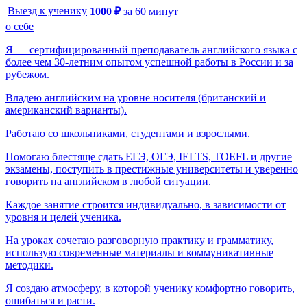
Выезд к ученику
1000
₽
за
60
минут
о себе
Я — сертифицированный преподаватель английского языка с
более чем 30-летним опытом успешной работы в России и за
рубежом.
Владею английским на уровне носителя (британский и
американский варианты).
Работаю со школьниками, студентами и взрослыми.
Помогаю блестяще сдать ЕГЭ, ОГЭ, IELTS, TOEFL и другие
экзамены, поступить в престижные университеты и уверенно
говорить на английском в любой ситуации.
Каждое занятие строится индивидуально, в зависимости от
уровня и целей ученика.
На уроках сочетаю разговорную практику и грамматику,
использую современные материалы и коммуникативные
методики.
Я создаю атмосферу, в которой ученику комфортно говорить,
ошибаться и расти.