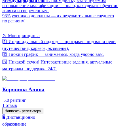
Международный опыт
: проходил курсы за рубежом
и повышение квалификации — знаю, как сделать обучение
живым и современным.
98% учеников довольны — их результаты выше среднего
по региону!
🎯 Мои принципы:
1️⃣ Индивидуальный подход — программа под ваши цели
(путешествия, карьера, экзамены).
2️⃣ Гибкий график — занимаемся, когда удобно вам.
3️⃣ Никакой скуки! Интерактивные задания, актуальные
материалы, поддержка 24/7.
Коряпина Алина
5.0
рейтинг
1
отзыв
Написать репетитору
🖥️ Дистанционно
образование