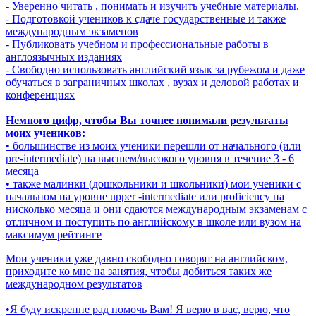
- Уверенно читать , понимать и изучить учебные материалы.
- Подготовкой учеников к сдаче государственные и также
международным экзаменов
- Публиковать учебном и профессиональные работы в
англоязычных изданиях
- Свободно использовать английский язык за рубежом и даже
обучаться в заграничных школах , вузах и деловой работах и
конференциях
Немного цифр, чтобы Вы точнее понимали результаты
моих учеников:
• большинстве из моих ученики перешли от начального (или
pre-intermediate) на высшем/высокого уровня в течение 3 - 6
месяца
• также малинки (дошкольники и школьники) мои ученики с
начальном на уровне upper -intermediate или proficiency на
нисколько месяца и они сдаются международным экзаменам с
отличном и поступить по английскому в школе или вузом на
максимум рейтинге
Мои ученики уже давно свободно говорят на английском,
приходите ко мне на занятия, чтобы добиться таких же
международном результатов
•Я буду искренне рад помочь Вам! Я верю в вас, верю, что