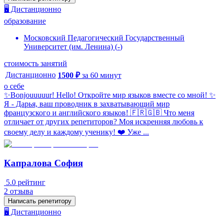
🖥️ Дистанционно
образование
Московский Педагогический Государственный
Университет (им. Ленина)
(
-
)
стоимость занятий
Дистанционно
1500
₽
за
60
минут
о себе
✨Bonjouuuuur! Hello! Откройте мир языков вместе со мной! ✨
Я - Дарья, ваш проводник в захватывающий мир
французского и английского языков! 🇫🇷🇬🇧 Что меня
отличает от других репетиторов? Моя искренняя любовь к
своему делу и каждому ученику! ❤️ Уже ...
Капралова София
5.0
рейтинг
2
отзыва
Написать репетитору
🖥️ Дистанционно