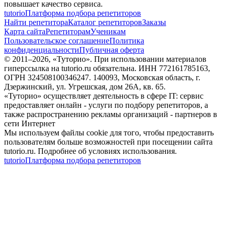
повышает качество сервиса.
tutorio
Платформа подбора репетиторов
Найти репетитора
Каталог репетиторов
Заказы
Карта сайта
Репетиторам
Ученикам
Пользовательское соглашение
Политика
конфиденциальности
Публичная оферта
© 2011–
2026
, «Туторио». При использовании материалов
гиперссылка на tutorio.ru обязательна. ИНН 772161785163,
ОГРН 324508100346247. 140093, Московская область, г.
Дзержинский, ул. Угрешская, дом 26А, кв. 65.
«Туторио» осуществляет деятельность в сфере IT: сервис
предоставляет онлайн - услуги по подбору репетиторов, а
также распространению рекламы организаций - партнеров в
сети Интернет
Мы используем файлы cookie для того, чтобы предоставить
пользователям больше возможностей при посещении сайта
tutorio.ru. Подробнее об условиях использования.
tutorio
Платформа подбора репетиторов