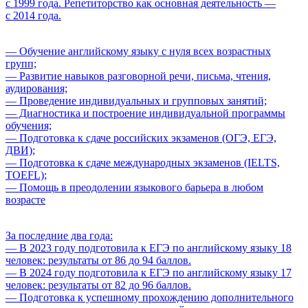
с 1999 года. Репетиторство как основная деятельность —
с 2014 года.
— Обучение английскому языку с нуля всех возрастных
групп;
— Развитие навыков разговорной речи, письма, чтения,
аудирования;
— Проведение индивидуальных и групповых занятий;
— Диагностика и построение индивидуальной программы
обучения;
— Подготовка к сдаче российских экзаменов (ОГЭ, ЕГЭ,
ДВИ);
— Подготовка к сдаче международных экзаменов (IELTS,
TOEFL);
— Помощь в преодолении языкового барьера в любом
возрасте
За последние два года:
— В 2023 году подготовила к ЕГЭ по английскому языку 18
человек: результаты от 86 до 94 баллов.
— В 2024 году подготовила к ЕГЭ по английскому языку 17
человек: результаты от 82 до 96 баллов.
— Подготовка к успешному прохождению дополнительного