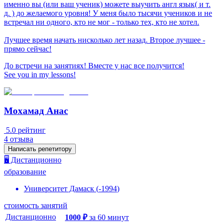
именно вы (или ваш ученик) можете выучить англ язык( и т.
д. ) до желаемого уровня! У меня было тысячи учеников и не
встречал ни одного, кто не мог - только тех, кто не хотел.
Лучшее время начать нисколько лет назад. Второе лучшее -
прямо сейчас!
До встречи на занятиях! Вместе у нас все получится!
See you in my lessons!
Мохамад Анас
5.0
рейтинг
4
отзыва
Написать репетитору
🖥️ Дистанционно
образование
Университет Дамаск
(
-
1994
)
стоимость занятий
Дистанционно
1000
₽
за
60
минут