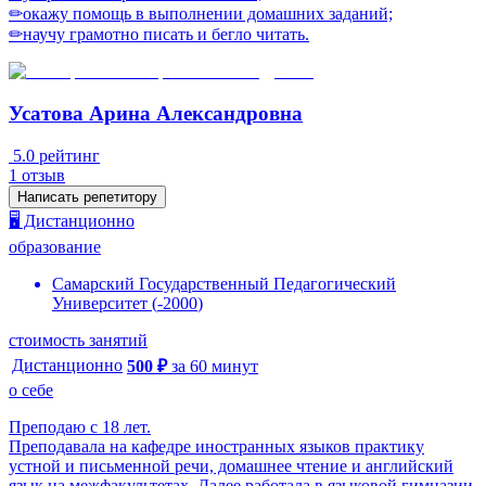
✏окажу помощь в выполнении дoмaшних зaданий;
✏научу грамотно писать и бегло читать.
Усатова Арина Александровна
5.0
рейтинг
1
отзыв
Написать репетитору
🖥️ Дистанционно
образование
Самарский Государственный Педагогический
Университет
(
-
2000
)
стоимость занятий
Дистанционно
500
₽
за
60
минут
о себе
Преподаю с 18 лет.
Преподавала на кафедре иностранных языков практику
устной и письменной речи, домашнее чтение и английский
язык на межфакультетах. Далее работала в языковой гимназии