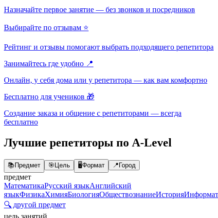
Назначайте первое занятие — без звонков и посредников
Выбирайте по отзывам ⭐
Рейтинг и отзывы помогают выбрать подходящего репетитора
Занимайтесь где удобно 📍
Онлайн, у себя дома или у репетитора — как вам комфортно
Бесплатно для учеников 🎁
Создание заказа и общение с репетиторами — всегда
бесплатно
Лучшие репетиторы по A-Level
📚
Предмет
🎯
Цель
🖥️
Формат
📍
Город
предмет
Математика
Русский язык
Английский
язык
Физика
Химия
Биология
Обществознание
История
Информат
🔍 другой предмет
цель занятий