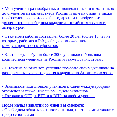
• Мои ученики разнообразны: от дошкольников и школьников
до студентов из разных вузов России и других стран, а также
профессионалов, которые благодаря нам приобретают
уверенность в свободном владении английским языком и
литературой.
• Стаж моей работы составляет более 20 лет (более 15 лет из
которых, работаю в РФ ), обладаю множеством
международных сертификатов.
• За эти годы я обучил более 3000 учеников и большим
количеством учеников из России и также других стран .
• В течение многих лет, успешно помогаю своим ученикам на
вазе достичь высокого уровня владения по Английском языке
• Занимаюсь подготовкой учеников к сдаче международным
экзаменов и также Школьном /Вузом экзаменов
• Готовлю к ОГЭ, к ЕГЭ и к ВПР на любом уровне.
После начала занятий со мной вы сможете:
- Свободном общаться с иностранными, партнерами а также с
профессионалами