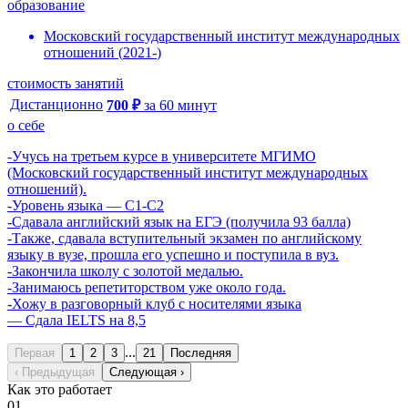
образование
Московский государственный институт международных
отношений
(
2021
-
)
стоимость занятий
Дистанционно
700
₽
за
60
минут
о себе
-Учусь на третьем курсе в университете МГИМО
(Московский государственный институт международных
отношений).
-Уровень языка — C1-C2
-Сдавала английский язык на ЕГЭ (получила 93 балла)
-Также, сдавала вступительный экзамен по английскому
языку в вузе, прошла его успешно и поступила в вуз.
-Закончила школу с золотой медалью.
-Занимаюсь репетиторством уже около года.
-Хожу в разговорный клуб с носителями языка
— Сдала IELTS на 8,5
...
Первая
1
2
3
21
Последняя
‹ Предыдущая
Следующая ›
Как это работает
01