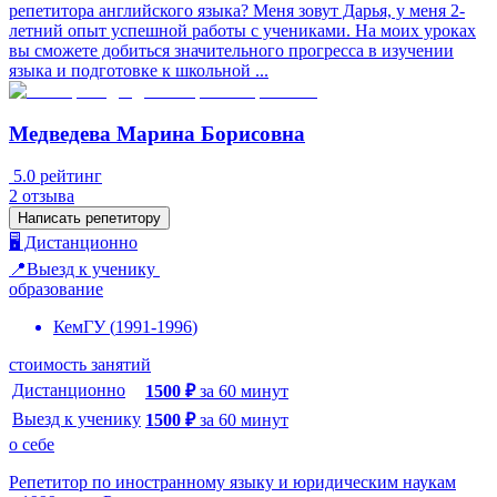
репетитора английского языка? Меня зовут Дарья, у меня 2-
летний опыт успешной работы с учениками. На моих уроках
вы сможете добиться значительного прогресса в изучении
языка и подготовке к школьной ...
Медведева Марина Борисовна
5.0
рейтинг
2
отзыва
Написать репетитору
🖥️ Дистанционно
📍Выезд к ученику
образование
КемГУ
(
1991
-
1996
)
стоимость занятий
Дистанционно
1500
₽
за
60
минут
Выезд к ученику
1500
₽
за
60
минут
о себе
Репетитор по иностранному языку и юридическим наукам