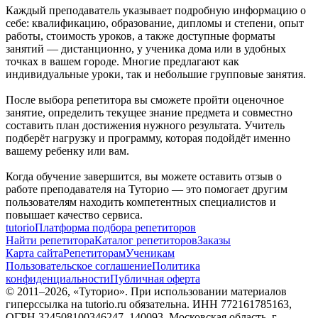
Каждый преподаватель указывает подробную информацию о
себе: квалификацию, образование, дипломы и степени, опыт
работы, стоимость уроков, а также доступные форматы
занятий — дистанционно, у ученика дома или в удобных
точках в вашем городе. Многие предлагают как
индивидуальные уроки, так и небольшие групповые занятия.
После выбора репетитора вы сможете пройти оценочное
занятие, определить текущее знание предмета и совместно
составить план достижения нужного результата. Учитель
подберёт нагрузку и программу, которая подойдёт именно
вашему ребенку или вам.
Когда обучение завершится, вы можете оставить отзыв о
работе преподавателя на Туторио — это помогает другим
пользователям находить компетентных специалистов и
повышает качество сервиса.
tutorio
Платформа подбора репетиторов
Найти репетитора
Каталог репетиторов
Заказы
Карта сайта
Репетиторам
Ученикам
Пользовательское соглашение
Политика
конфиденциальности
Публичная оферта
© 2011–
2026
, «Туторио». При использовании материалов
гиперссылка на tutorio.ru обязательна. ИНН 772161785163,
ОГРН 324508100346247. 140093, Московская область, г.