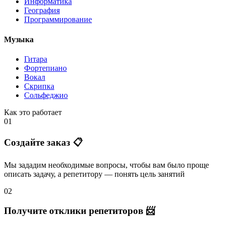
Информатика
География
Программирование
Музыка
Гитара
Фортепиано
Вокал
Скрипка
Сольфеджио
Как это работает
01
Создайте заказ 📋
Мы зададим необходимые вопросы, чтобы вам было
проще
описать задачу
, а репетитору — понять
цель занятий
02
Получите отклики репетиторов 📨