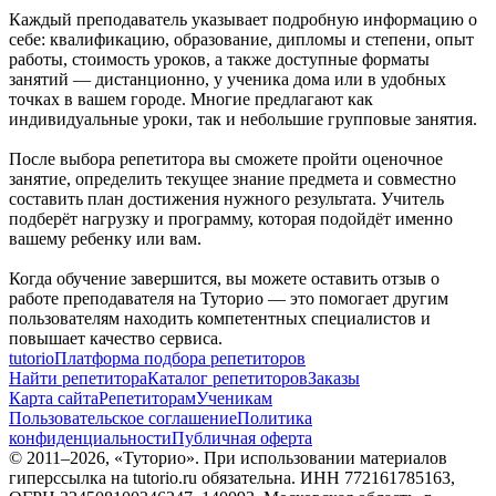
Каждый преподаватель указывает подробную информацию о
себе: квалификацию, образование, дипломы и степени, опыт
работы, стоимость уроков, а также доступные форматы
занятий — дистанционно, у ученика дома или в удобных
точках в вашем городе. Многие предлагают как
индивидуальные уроки, так и небольшие групповые занятия.
После выбора репетитора вы сможете пройти оценочное
занятие, определить текущее знание предмета и совместно
составить план достижения нужного результата. Учитель
подберёт нагрузку и программу, которая подойдёт именно
вашему ребенку или вам.
Когда обучение завершится, вы можете оставить отзыв о
работе преподавателя на Туторио — это помогает другим
пользователям находить компетентных специалистов и
повышает качество сервиса.
tutorio
Платформа подбора репетиторов
Найти репетитора
Каталог репетиторов
Заказы
Карта сайта
Репетиторам
Ученикам
Пользовательское соглашение
Политика
конфиденциальности
Публичная оферта
© 2011–
2026
, «Туторио». При использовании материалов
гиперссылка на tutorio.ru обязательна. ИНН 772161785163,