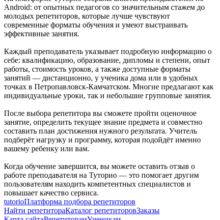
Android: от опытных педагогов со значительным стажем до
молодых репетиторов, которые лучше чувствуют
современные форматы обучения и умеют выстраивать
эффективные занятия.
Каждый преподаватель указывает подробную информацию о
себе: квалификацию, образование, дипломы и степени, опыт
работы, стоимость уроков, а также доступные форматы
занятий — дистанционно, у ученика дома или в удобных
точках в Петропавловск-Камчатском. Многие предлагают как
индивидуальные уроки, так и небольшие групповые занятия.
После выбора репетитора вы сможете пройти оценочное
занятие, определить текущее знание предмета и совместно
составить план достижения нужного результата. Учитель
подберёт нагрузку и программу, которая подойдёт именно
вашему ребенку или вам.
Когда обучение завершится, вы можете оставить отзыв о
работе преподавателя на Туторио — это помогает другим
пользователям находить компетентных специалистов и
повышает качество сервиса.
tutorio
Платформа подбора репетиторов
Найти репетитора
Каталог репетиторов
Заказы
Карта сайта
Репетиторам
Ученикам