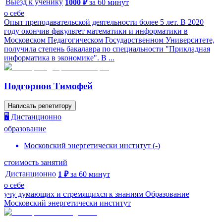
Выезд к ученику
1000
₽
за
60
минут
о себе
Опыт преподавательской деятельности более 5 лет. В 2020
году окончив факультет математики и информатики в
Московском Педагогическом Государственном Университете,
получила степень бакалавра по специальности "Прикладная
информатика в экономике". В ...
Подгорнов Тимофей
Написать репетитору
🖥️ Дистанционно
образование
Московский энергетически институт
(
-
)
стоимость занятий
Дистанционно
1
₽
за
60
минут
о себе
учу думающих и стремящихся к знаниям Образование
Московский энергетически институт