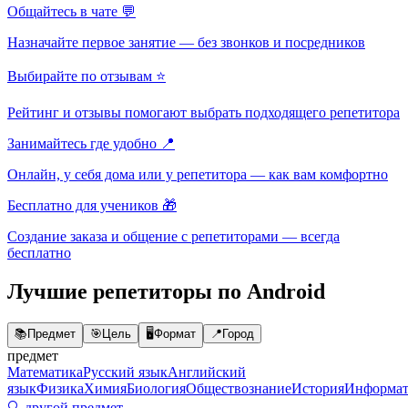
Общайтесь в чате 💬
Назначайте первое занятие — без звонков и посредников
Выбирайте по отзывам ⭐
Рейтинг и отзывы помогают выбрать подходящего репетитора
Занимайтесь где удобно 📍
Онлайн, у себя дома или у репетитора — как вам комфортно
Бесплатно для учеников 🎁
Создание заказа и общение с репетиторами — всегда
бесплатно
Лучшие репетиторы по Android
📚
Предмет
🎯
Цель
🖥️
Формат
📍
Город
предмет
Математика
Русский язык
Английский
язык
Физика
Химия
Биология
Обществознание
История
Информат
🔍 другой предмет