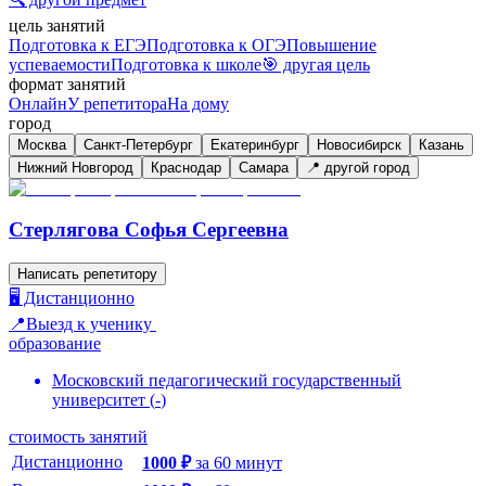
цель занятий
Подготовка к ЕГЭ
Подготовка к ОГЭ
Повышение
успеваемости
Подготовка к школе
🎯 другая цель
формат занятий
Онлайн
У репетитора
На дому
город
Москва
Санкт-Петербург
Екатеринбург
Новосибирск
Казань
Нижний Новгород
Краснодар
Самара
📍 другой город
Стерлягова Софья Сергеевна
Написать репетитору
🖥️ Дистанционно
📍Выезд к ученику
образование
Московский педагогический государственный
университет
(
-
)
стоимость занятий
Дистанционно
1000
₽
за
60
минут