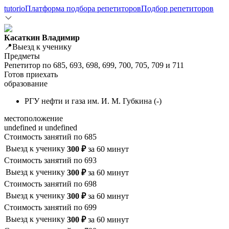
tutorio
Платформа подбора репетиторов
Подбор репетиторов
Касаткин Владимир
📍Выезд к ученику
Предметы
Репетитор по
685
,
693
,
698
,
699
,
700
,
705
,
709
и
711
Готов приехать
образование
РГУ нефти и газа им. И. М. Губкина
(
-
)
местоположение
undefined и undefined
Стоимость занятий по
685
Выезд к ученику
300
₽
за
60
минут
Стоимость занятий по
693
Выезд к ученику
300
₽
за
60
минут
Стоимость занятий по
698
Выезд к ученику
300
₽
за
60
минут
Стоимость занятий по
699
Выезд к ученику
300
₽
за
60
минут