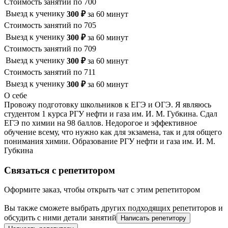
Стоимость занятий по
700
Выезд к ученику
300
₽
за
60
минут
Стоимость занятий по
705
Выезд к ученику
300
₽
за
60
минут
Стоимость занятий по
709
Выезд к ученику
300
₽
за
60
минут
Стоимость занятий по
711
Выезд к ученику
300
₽
за
60
минут
О себе
Провожу подготовку школьников к ЕГЭ и ОГЭ. Я являюсь
студентом 1 курса РГУ нефти и газа им. И. М. Губкина. Сдал
ЕГЭ по химии на 98 баллов.
Недорогое и эффективное
обучение всему, что нужно как для экзамена, так и для общего
понимания химии.
Образование
РГУ нефти и газа им. И. М.
Губкина
Связаться с репетитором
Оформите заказ, чтобы открыть чат с этим репетитором
Вы также сможете выбрать других подходящих репетиторов и
обсудить с ними детали занятий
Написать репетитору