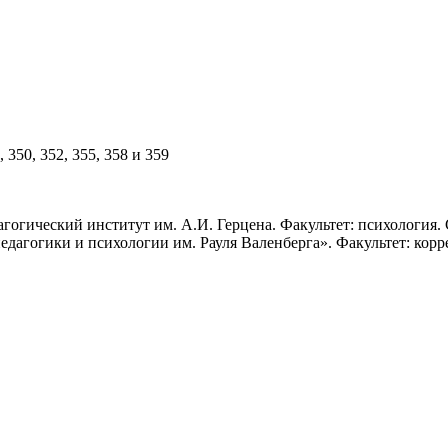
,
350
,
352
,
355
,
358
и
359
гогический институт им. А.И. Герцена. Факультет: психология. 
дагогики и психологии им. Рауля Валенберга». Факультет: кор