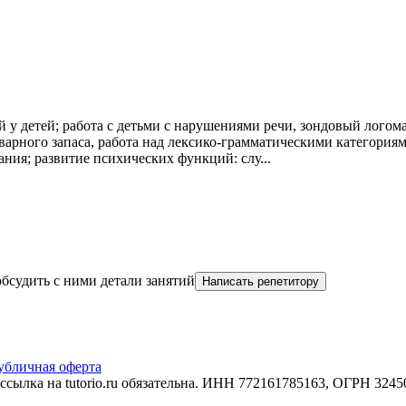
у детей; работа с детьми с нарушениями речи, зондовый логома
оварного запаса, работа над лексико-грамматическими категория
ния; развитие психических функций: слу...
бсудить с ними детали занятий
Написать репетитору
убличная оферта
сылка на tutorio.ru обязательна. ИНН 772161785163, ОГРН 32450