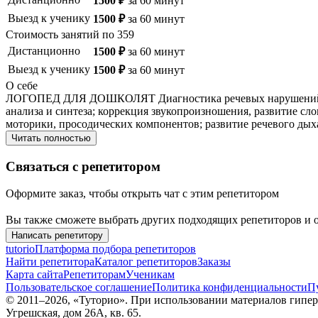
1500
₽
за
60
минут
Выезд к ученику
1500
₽
за
60
минут
Стоимость занятий по
359
Дистанционно
1500
₽
за
60
минут
Выезд к ученику
1500
₽
за
60
минут
О себе
ЛОГОПЕД ДЛЯ ДОШКОЛЯТ
Диагностика речевых нарушений 
анализа и синтеза; коррекция звукопроизношения, развитие сл
моторики, просодических компонентов; развитие речевого дыха
Читать полностью
Связаться с репетитором
Оформите заказ, чтобы открыть чат с этим репетитором
Вы также сможете выбрать других подходящих репетиторов и о
Написать репетитору
tutorio
Платформа подбора репетиторов
Найти репетитора
Каталог репетиторов
Заказы
Карта сайта
Репетиторам
Ученикам
Пользовательское соглашение
Политика конфиденциальности
П
© 2011–
2026
, «Туторио». При использовании материалов гиперс
Угрешская, дом 26А, кв. 65.