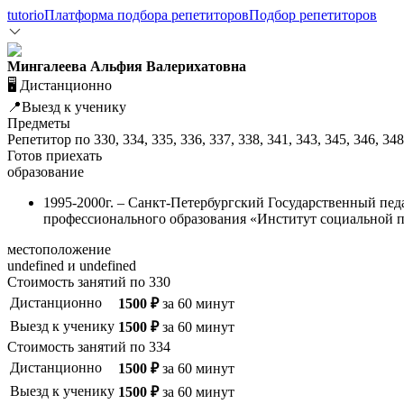
tutorio
Платформа подбора репетиторов
Подбор репетиторов
Мингалеева Альфия Валерихатовна
🖥️ Дистанционно
📍Выезд к ученику
Предметы
Репетитор по
330
,
334
,
335
,
336
,
337
,
338
,
341
,
343
,
345
,
346
,
348
Готов приехать
образование
1995-2000г. – Санкт-Петербургский Государственный педа
профессионального образования «Институт социальной пе
местоположение
undefined и undefined
Стоимость занятий по
330
Дистанционно
1500
₽
за
60
минут
Выезд к ученику
1500
₽
за
60
минут
Стоимость занятий по
334
Дистанционно
1500
₽
за
60
минут
Выезд к ученику
1500
₽
за
60
минут