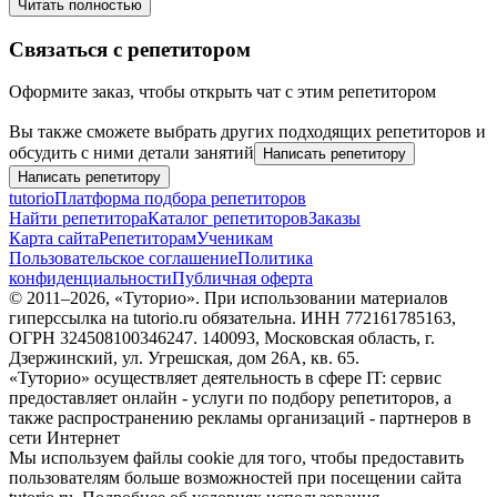
Читать полностью
Связаться с репетитором
Оформите заказ, чтобы открыть чат с этим репетитором
Вы также сможете выбрать других подходящих репетиторов и
обсудить с ними детали занятий
Написать репетитору
Написать репетитору
tutorio
Платформа подбора репетиторов
Найти репетитора
Каталог репетиторов
Заказы
Карта сайта
Репетиторам
Ученикам
Пользовательское соглашение
Политика
конфиденциальности
Публичная оферта
© 2011–
2026
, «Туторио». При использовании материалов
гиперссылка на tutorio.ru обязательна. ИНН 772161785163,
ОГРН 324508100346247. 140093, Московская область, г.
Дзержинский, ул. Угрешская, дом 26А, кв. 65.
«Туторио» осуществляет деятельность в сфере IT: сервис
предоставляет онлайн - услуги по подбору репетиторов, а
также распространению рекламы организаций - партнеров в
сети Интернет
Мы используем файлы cookie для того, чтобы предоставить
пользователям больше возможностей при посещении сайта