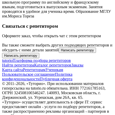
школьную программу по английскому и французскому
языкам, подготовиться к выпускным экзаменам. Занятия
проводятся в удобное для ученика время.
Образование
МГЛУ
им.Мориса Тореза
Связаться с репетитором
Оформите заказ, чтобы открыть чат с этим репетитором
Вы также сможете выбрать других подходящих репетиторов и
обсудить с ними детали занятий
Написать репетитору
Написать репетитору
tutorio
Платформа подбора репетиторов
Найти репетитора
Каталог репетиторов
Заказы
Карта сайта
Репетиторам
Ученикам
Пользовательское соглашение
Политика
конфиденциальности
Публичная оферта
© 2011–
2026
, «Туторио». При использовании материалов
гиперссылка на tutorio.ru обязательна. ИНН 772161785163,
ОГРН 324508100346247. 140093, Московская область, г.
Дзержинский, ул. Угрешская, дом 26А, кв. 65.
«Туторио» осуществляет деятельность в сфере IT: сервис
предоставляет онлайн - услуги по подбору репетиторов, а
также распространению рекламы организаций - партнеров в