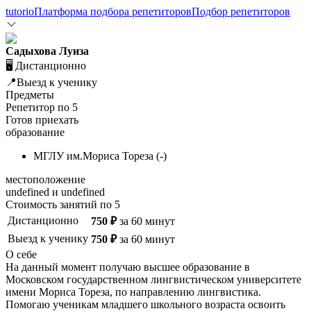
tutorio
Платформа подбора репетиторов
Подбор репетиторов
Садыхова Луиза
🖥️ Дистанционно
📍Выезд к ученику
Предметы
Репетитор по
5
Готов приехать
образование
МГЛУ им.Мориса Тореза
(
-
)
местоположение
undefined и undefined
Стоимость занятий по
5
Дистанционно
750
₽
за
60
минут
Выезд к ученику
750
₽
за
60
минут
О себе
На данный момент получаю высшее образование в
Московском государственном лингвистическом университете
имени Мориса Тореза, по направлению лингвистика.
Помогаю ученикам младшего школьного возраста освоить