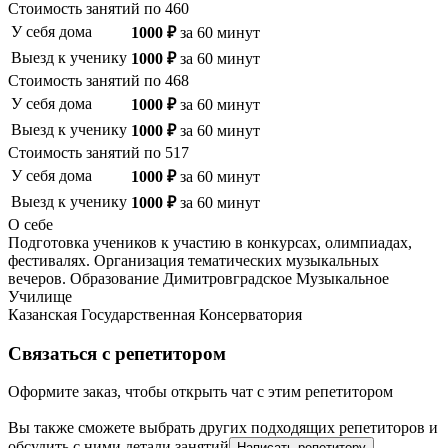
Стоимость занятий по
460
У себя дома
1000
₽
за
60
минут
Выезд к ученику
1000
₽
за
60
минут
Стоимость занятий по
468
У себя дома
1000
₽
за
60
минут
Выезд к ученику
1000
₽
за
60
минут
Стоимость занятий по
517
У себя дома
1000
₽
за
60
минут
Выезд к ученику
1000
₽
за
60
минут
О себе
Подготовка учеников к участию в конкурсах, олимпиадах,
фестивалях. Организация тематических музыкальных
вечеров. Образование Димитровградское Музыкальное
Училище
Казанская Государственная Консерватория
Связаться с репетитором
Оформите заказ, чтобы открыть чат с этим репетитором
Вы также сможете выбрать других подходящих репетиторов и
обсудить с ними детали занятий
Написать репетитору