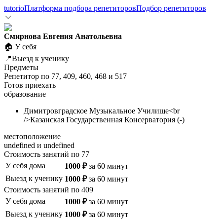
tutorio
Платформа подбора репетиторов
Подбор репетиторов
Смирнова Евгения Анатольевна
🏠 У себя
📍Выезд к ученику
Предметы
Репетитор по
77
,
409
,
460
,
468
и
517
Готов приехать
образование
Димитровградское Музыкальное Училище<br
/>Казанская Государственная Консерватория
(
-
)
местоположение
undefined и undefined
Стоимость занятий по
77
У себя дома
1000
₽
за
60
минут
Выезд к ученику
1000
₽
за
60
минут
Стоимость занятий по
409
У себя дома
1000
₽
за
60
минут
Выезд к ученику
1000
₽
за
60
минут