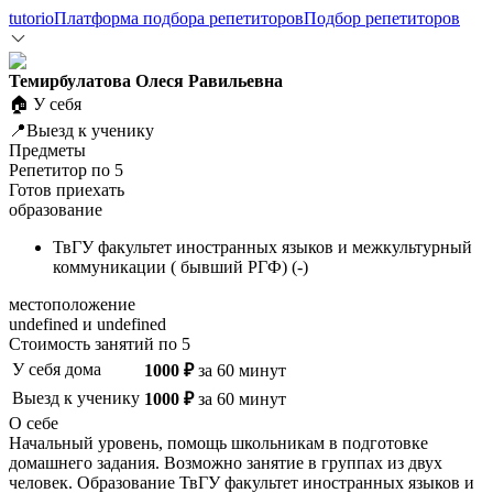
tutorio
Платформа подбора репетиторов
Подбор репетиторов
Темирбулатова Олеся Равильевна
🏠 У себя
📍Выезд к ученику
Предметы
Репетитор по
5
Готов приехать
образование
ТвГУ факультет иностранных языков и межкультурный
коммуникации ( бывший РГФ)
(
-
)
местоположение
undefined и undefined
Стоимость занятий по
5
У себя дома
1000
₽
за
60
минут
Выезд к ученику
1000
₽
за
60
минут
О себе
Начальный уровень, помощь школьникам в подготовке
домашнего задания. Возможно занятие в группах из двух
человек.
Образование
ТвГУ факультет иностранных языков и