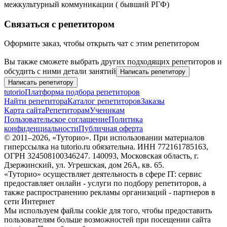
межкультурный коммуникации ( бывший РГФ)
Связаться с репетитором
Оформите заказ, чтобы открыть чат с этим репетитором
Вы также сможете выбрать других подходящих репетиторов и
обсудить с ними детали занятий
Написать репетитору
Написать репетитору
tutorio
Платформа подбора репетиторов
Найти репетитора
Каталог репетиторов
Заказы
Карта сайта
Репетиторам
Ученикам
Пользовательское соглашение
Политика
конфиденциальности
Публичная оферта
© 2011–
2026
, «Туторио». При использовании материалов
гиперссылка на tutorio.ru обязательна. ИНН 772161785163,
ОГРН 324508100346247. 140093, Московская область, г.
Дзержинский, ул. Угрешская, дом 26А, кв. 65.
«Туторио» осуществляет деятельность в сфере IT: сервис
предоставляет онлайн - услуги по подбору репетиторов, а
также распространению рекламы организаций - партнеров в
сети Интернет
Мы используем файлы cookie для того, чтобы предоставить
пользователям больше возможностей при посещении сайта