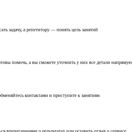
ать задачу
, а репетитору — понять
цель занятий
готовы помочь, а вы
сможете уточнить
у них все детали
напрямую 
обменяйтесь контактами и
приступите к занятиям
ься впечатлениями о результатах или
оставить отзыв
о сервисе