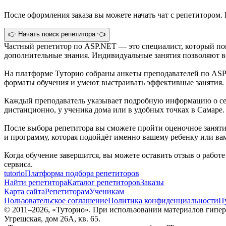
После оформления заказа вы можете начать чат с репетитором. 
👉 Начать поиск репетитора 👈
Частный репетитор по ASP.NET — это специалист, который по
дополнительные знания. Индивидуальные занятия позволяют во
На платформе Туторио собраны анкеты преподавателей по ASP
форматы обучения и умеют выстраивать эффективные занятия.
Каждый преподаватель указывает подробную информацию о себ
дистанционно, у ученика дома или в удобных точках в Самаре
После выбора репетитора вы сможете пройти оценочное занятие
и программу, которая подойдёт именно вашему ребенку или ва
Когда обучение завершится, вы можете оставить отзыв о работ
сервиса.
tutorio
Платформа подбора репетиторов
Найти репетитора
Каталог репетиторов
Заказы
Карта сайта
Репетиторам
Ученикам
Пользовательское соглашение
Политика конфиденциальности
П
© 2011–
2026
, «Туторио». При использовании материалов гиперс
Угрешская, дом 26А, кв. 65.