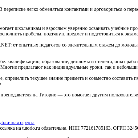
В переписке легко обменяться контактами и договориться о перв
могает школьникам и взрослым уверенно осваивать учебные прог
сполнить пробелы, подтянуть предмет и подготовиться к экзам
.NET: от опытных педагогов со значительным стажем до молоды
е: квалификацию, образование, дипломы и степени, опыт работ
. Многие предлагают как индивидуальные уроки, так и небольши
, определить текущее знание предмета и совместно составить п
м.
е преподавателя на Туторио — это помогает другим пользовател
убличная оферта
сылка на tutorio.ru обязательна. ИНН 772161785163, ОГРН 32450