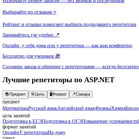
Назначайте первое занятие — без звонков и посредников
Выбирайте по отзывам ⭐
Рейтинг и отзывы помогают выбрать подходящего репетитора
Занимайтесь где удобно 📍
Онлайн, у себя дома или у репетитора — как вам комфортно
Бесплатно для учеников 🎁
Создание заказа и общение с репетиторами — всегда бесплатно
Лучшие репетиторы по ASP.NET
📚
Предмет
🎯
Цель
🖥️
Формат
📍
Самара
предмет
Математика
Русский язык
Английский язык
Физика
Химия
Биоло
цель занятий
Подготовка к ЕГЭ
Подготовка к ОГЭ
Повышение успеваемости
формат занятий
Онлайн
У репетитора
На дому
город