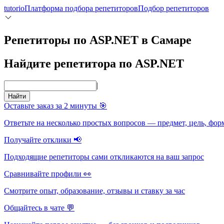
tutorio
Платформа подбора репетиторов
Подбор репетиторов
Репетиторы по ASP.NET в Самаре
Найдите репетитора по ASP.NET
|
Найти
Оставьте заказ за 2 минуты 🎯
Ответьте на несколько простых вопросов — предмет, цель, фор
Получайте отклики 📢
Подходящие репетиторы сами откликаются на ваш запрос
Сравнивайте профили 👀
Смотрите опыт, образование, отзывы и ставку за час
Общайтесь в чате 💬