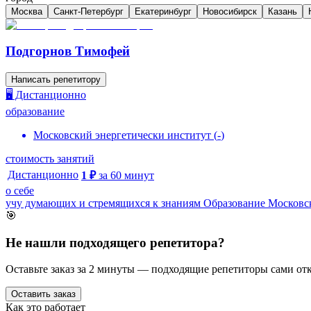
Москва
Санкт-Петербург
Екатеринбург
Новосибирск
Казань
Подгорнов Тимофей
Написать репетитору
🖥️ Дистанционно
образование
Московский энергетически институт
(
-
)
стоимость занятий
Дистанционно
1
₽
за
60
минут
о себе
учу думающих и стремящихся к знаниям Образование Московс
🎯
Не нашли подходящего репетитора?
Оставьте заказ за 2 минуты — подходящие репетиторы сами отк
Оставить заказ
Как это работает