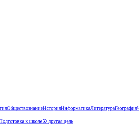
гия
Обществознание
История
Информатика
Литература
География
Подготовка к школе
🎯 другая цель