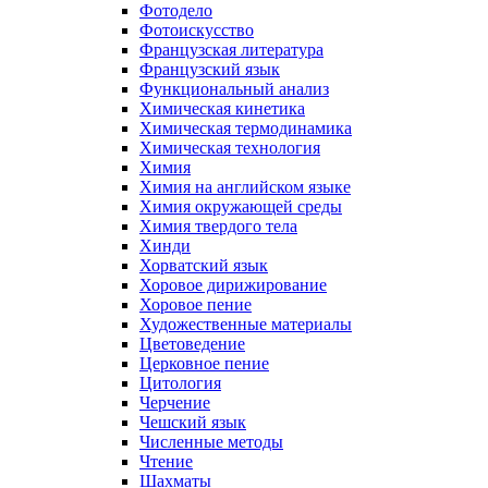
Фотодело
Фотоискусство
Французская литература
Французский язык
Функциональный анализ
Химическая кинетика
Химическая термодинамика
Химическая технология
Химия
Химия на английском языке
Химия окружающей среды
Химия твердого тела
Хинди
Хорватский язык
Хоровое дирижирование
Хоровое пение
Художественные материалы
Цветоведение
Церковное пение
Цитология
Черчение
Чешский язык
Численные методы
Чтение
Шахматы