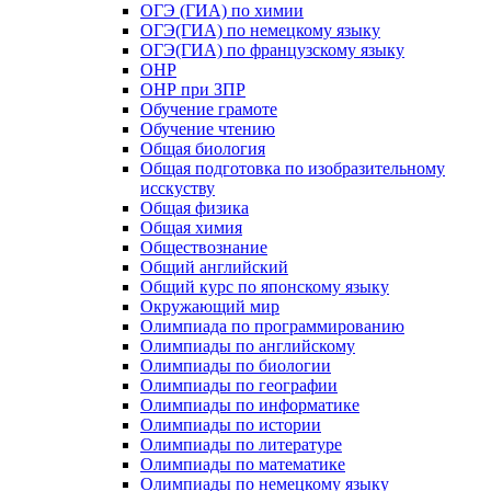
ОГЭ (ГИА) по химии
ОГЭ(ГИА) по немецкому языку
ОГЭ(ГИА) по французскому языку
ОНР
ОНР при ЗПР
Обучение грамоте
Обучение чтению
Общая биология
Общая подготовка по изобразительному
исскуству
Общая физика
Общая химия
Обществознание
Общий английский
Общий курс по японскому языку
Окружающий мир
Олимпиада по программированию
Олимпиады по английскому
Олимпиады по биологии
Олимпиады по географии
Олимпиады по информатике
Олимпиады по истории
Олимпиады по литературе
Олимпиады по математике
Олимпиады по немецкому языку