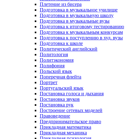
Плетение из бисера
Подготовка в музыкальное училище
Подготовка в музыкальную школу
Подготовка в музыкальные вузы
Подготовка к итоговому тестированию
Подготовка к музыкальным конкурсам
Подготовка к поступлению в худ. вузы
Подготовка к школе
Политический английский
Политология
Политэкономия
Полифония
Польский язык
Поперечная флейта
Портрет
Португальский язык
Постановка голоса и дыхания
Постановка звуков
Постановка рук
Построение сетевых моделей
Правоведение
Предпринимательское право
Прикладная математика
Прикладная механика
Прикладная психология