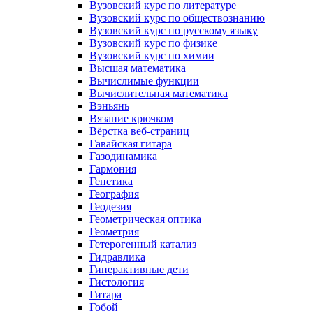
Вузовский курс по литературе
Вузовский курс по обществознанию
Вузовский курс по русскому языку
Вузовский курс по физике
Вузовский курс по химии
Высшая математика
Вычислимые функции
Вычислительная математика
Вэньянь
Вязание крючком
Вёрстка веб-страниц
Гавайская гитара
Газодинамика
Гармония
Генетика
География
Геодезия
Геометрическая оптика
Геометрия
Гетерогенный катализ
Гидравлика
Гиперактивные дети
Гистология
Гитара
Гобой