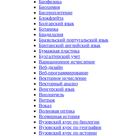
Биофизика
Биохимия
Бисероплетение
Блокфлейта
Болгарский язык
Ботаника
Брадилалия
Бразильский португальский язык
Британский английский язык
Бумажная пластика
Бухгалтерский учет
Вариационное исчисление
Веб-дизайн
Веб-программирование
Векторное исчисление
Векторный анализ
Венгерский язык
Виолончель
Витраж
Вокал
Волновая оптика
Всемирная история
Вузовский курс по биологии
Вузовский курс по географии
Вузовский курс по истории