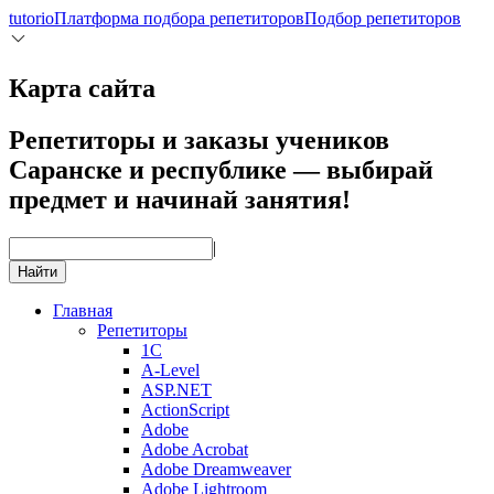
tutorio
Платформа подбора репетиторов
Подбор репетиторов
Карта сайта
Репетиторы и заказы учеников
Саранске и республике — выбирай
предмет и начинай занятия!
|
Найти
Главная
Репетиторы
1С
A-Level
ASP.NET
ActionScript
Adobe
Adobe Acrobat
Adobe Dreamweaver
Adobe Lightroom