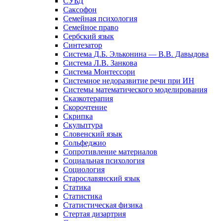
СУБД
Саксофон
Семейная психология
Семейное право
Сербский язык
Синтезатор
Система Д.Б. Эльконина — В.В. Давыдова
Система Л.В. Занкова
Система Монтессори
Системное недоразвитие речи при ИН
Системы математического моделирования
Сказкотерапия
Скорочтение
Скрипка
Скульптура
Словенский язык
Сольфеджио
Сопротивление материалов
Социальная психология
Социология
Старославянский язык
Статика
Статистика
Статистическая физика
Стертая дизартрия