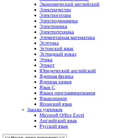
Экономический английский
Электричество
Электрогитара
Электродинамика
Электроника
Электротехника
Элементарная математика
Эстетика
Эстонский язык
Эстрадный вокал
Этика
Этикет
Юридический английский
Ядерная физика
Ядерная химия
Язык C
Языки программирования
Языкознание
Японский язык
Заказы учеников
Microsoft Office Excel
Английский язык
Русский язык
👉 Начать поиск репетитора 👈