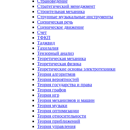
Страноведение
Стратегический менеджмент
Строительная механика
Струнные музыкальные инструменты
Сценическая речь
Сценическое движение
Счет
ТФКП
Таджвид
Тахилалия
Тензорный анализ
Теоретическая механика
Теоретическая физика
Теоретические основы электротехники
Теория алгоритмов
Теория вероятностей
Теория государства и права
Теория графов
Теория игр
Теория механизмов и машин
Теория музыки
Теория оптимизации
Теория относительности
Теория приближений
Теория управления