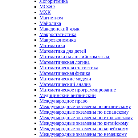
Логоритмика
МСФО
МХК
Магнетизм
Майолика
Македонский язык
Макростатистика
Макроэкономика
Математика
Математика для детей
Математика на английском языке
Математическая логика
Математическая статистика
Математическая физика
Математические модели
Математический анализ
Математическое программирование
Медицинский английский
Международное право
Международные экзамены по английскому
Международные экзамены по испанскому
Международные экзамены по итальянскому
Международные экзамены по китайскому
Международные экзамены по корейскому
Международные экзамены по немецкому