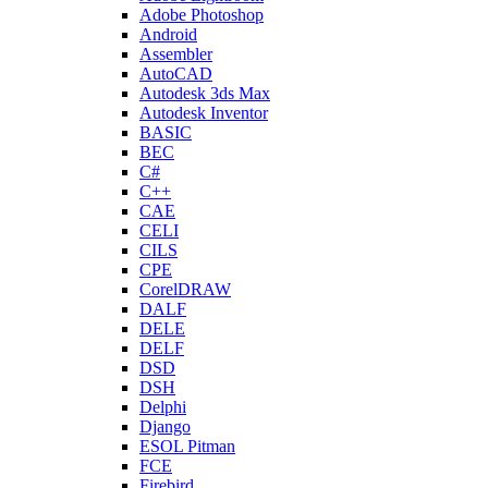
Adobe Photoshop
Android
Assembler
AutoCAD
Autodesk 3ds Max
Autodesk Inventor
BASIC
BEC
C#
C++
CAE
CELI
CILS
CPE
CorelDRAW
DALF
DELE
DELF
DSD
DSH
Delphi
Django
ESOL Pitman
FCE
Firebird