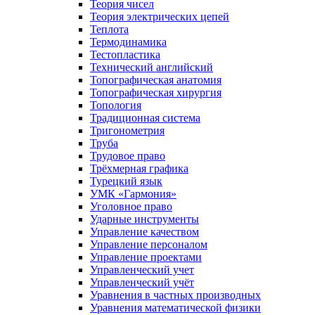
Теория чисел
Теория электрических цепей
Теплота
Термодинамика
Тестопластика
Технический английский
Топографическая анатомия
Топографическая хирургия
Топология
Традиционная система
Тригонометрия
Труба
Трудовое право
Трёхмерная графика
Турецкий язык
УМК «Гармония»
Уголовное право
Ударные инструменты
Управление качеством
Управление персоналом
Управление проектами
Управленческий учет
Управленческий учёт
Уравнения в частных производных
Уравнения математической физики