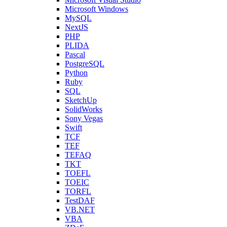
Microsoft Windows
MySQL
NextJS
PHP
PLIDA
Pascal
PostgreSQL
Python
Ruby
SQL
SketchUp
SolidWorks
Sony Vegas
Swift
TCF
TEF
TEFAQ
TKT
TOEFL
TOEIC
TORFL
TestDAF
VB.NET
VBA