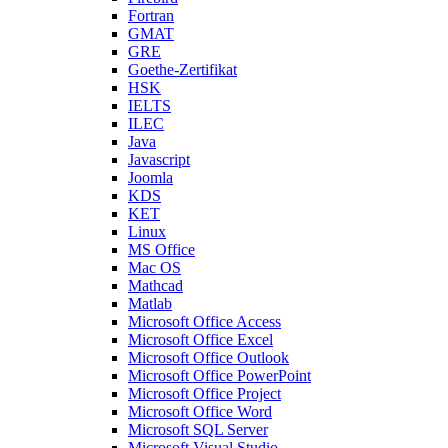
Fortran
GMAT
GRE
Goethe-Zertifikat
HSK
IELTS
ILEC
Java
Javascript
Joomla
KDS
KET
Linux
MS Office
Mac OS
Mathcad
Matlab
Microsoft Office Access
Microsoft Office Excel
Microsoft Office Outlook
Microsoft Office PowerPoint
Microsoft Office Project
Microsoft Office Word
Microsoft SQL Server
Microsoft Visual Studio