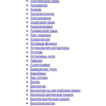
Английский язык
Анимация
Аниме
Антропология
Аппликация
Арабский язык
Аранжировка
Армянский язык
Арт-терапия
Археология
Атомная физика
Аудио/видео-редакторы
Аутизм
Аутичные дети
Афазия
Аэрография
Банковское дело
Барабаны
Бас-гитара
Батик
Биология
Биология на английском языке
Бионеорганическая химия
Биоорганическая химия
Биотехнология