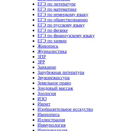
ЕГЭ по литературе
ЕГЭ по математике
ЕГЭ по немецкому языку
ЕГЭ по обществознанию
ЕГЭ по русскому языку
ЕГЭ по физике
ЕГЭ по французскому языку
ЕГЭ по химии
Живопись
Журналистика
ЗПР
ЗРР
Заикание
Зарубежная литература
Звукорежиссура
Земельное право
Зондовый массаж
Зоология
ИЗО
Иврит
Изобразительное исскуство
Иконопись
Иллюстрация
Иммунология
Импровизация