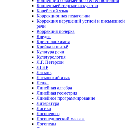
Концепции современного естествознания
Концертмейстерское искусство
Корейский язык
Коррекционная педагогика
Коррекция нарушений устной и письменной
речи
Коррекция почерка
Кредит
Кристаллохимия
Кройка и шитьё
Культура речи
Культурология
Л.Г. Петерсон
ЛГНР
Латынь
Латышский язык
Лепка
Линейная алгебра
Линейная геометрия
Линейное программирование
Литература
Логика
Логоневроз
Логопедический массаж
Логопеды