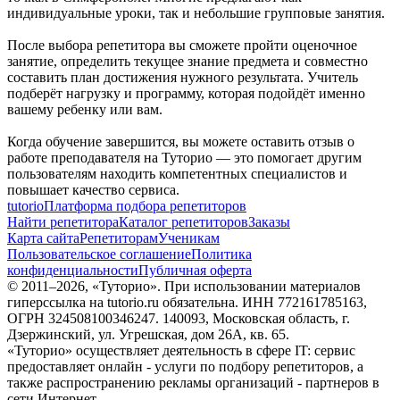
индивидуальные уроки, так и небольшие групповые занятия.
После выбора репетитора вы сможете пройти оценочное
занятие, определить текущее знание предмета и совместно
составить план достижения нужного результата. Учитель
подберёт нагрузку и программу, которая подойдёт именно
вашему ребенку или вам.
Когда обучение завершится, вы можете оставить отзыв о
работе преподавателя на Туторио — это помогает другим
пользователям находить компетентных специалистов и
повышает качество сервиса.
tutorio
Платформа подбора репетиторов
Найти репетитора
Каталог репетиторов
Заказы
Карта сайта
Репетиторам
Ученикам
Пользовательское соглашение
Политика
конфиденциальности
Публичная оферта
© 2011–
2026
, «Туторио». При использовании материалов
гиперссылка на tutorio.ru обязательна. ИНН 772161785163,
ОГРН 324508100346247. 140093, Московская область, г.
Дзержинский, ул. Угрешская, дом 26А, кв. 65.
«Туторио» осуществляет деятельность в сфере IT: сервис
предоставляет онлайн - услуги по подбору репетиторов, а
также распространению рекламы организаций - партнеров в
сети Интернет