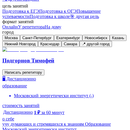
цель занятий
Подготовка к ЕГЭ
Подготовка к ОГЭ
Повышение
успеваемости
Подготовка к школе
🎯 другая цель
формат занятий
Онлайн
У репетитора
На дому
город
Москва
Санкт-Петербург
Екатеринбург
Новосибирск
Казань
Нижний Новгород
Краснодар
Самара
📍 другой город
Подгорнов Тимофей
Написать репетитору
🖥️ Дистанционно
образование
Московский энергетически институт
(
-
)
стоимость занятий
Дистанционно
1
₽
за
60
минут
о себе
учу думающих и стремящихся к знаниям Образование
Московский энергетически институт