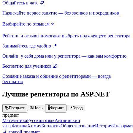
Общайтесь в чате 💬
Назначайте первое занятие — без звонков и посредников
Выбирайте по отзывам ⭐
Рейтинг и отзывы помогают выбрать подходящего репетитора
Занимайтесь где удобно 📍
Онлайн, у себя дома или у репетитора — как вам комфортно
Бесплатно для учеников 🎁
Создание заказа и общение с репетиторами — всегда
бесплатно
Лучшие репетиторы по ASP.NET
📚
Предмет
🎯
Цель
🖥️
Формат
📍
Город
предмет
Математика
Русский язык
Английский
язык
Физика
Химия
Биология
Обществознание
История
Информат
🔍 другой предмет