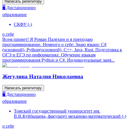
Написать репетитору
🖥️ Дистанционно
образование
СКФУ
(
-
)
о себе
Всем привет! Я Роман Палехин и я преподаю
программирование. Немного о себе: Знаю языки: C#
(основной), Python(основной), C++, Java, Rust. Подготовка к
ОГЭ и ЕГЭ по информатике. Обучение языкам
программирования Python и C#. Индивидуальные заня...
Жегулина Наталия Николаевна
Написать репетитору
🖥️ Дистанционно
образование
Томский государственный университет им.
В.В.Куйбышева, факультет механико-математический
(
-
)
о себе