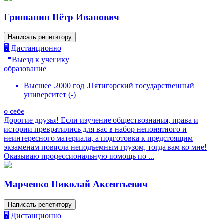
Гришанин Пётр Иванович
Написать репетитору
🖥️ Дистанционно
📍Выезд к ученику
образование
Высшее .2000 год .Пятигорский государственный
университет
(
-
)
о себе
Дорогие друзья! Если изучение обществознания, права и
истории превратились для вас в набор непонятного и
неинтересного материала, а подготовка к предстоящим
экзаменам повисла неподъемным грузом, тогда вам ко мне!
Оказываю профессиональную помощь по ...
Марченко Николай Аксентьевич
Написать репетитору
🖥️ Дистанционно