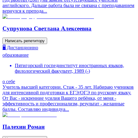
английского. Дальше работа была не связана с преподаванием
вернулся к препода...
Супрунова Светлана Алексеевна
Написать репетитору
🖥️ Дистанционно
образование
Пятигорский госпединститут иностранных языков,
филологический факультет, 1989
(
-
)
о себе
Учитель высшей категории. Стаж - 35 лет. Набираю учеников
для интенсивной подготовки к ЕГЭ/ОГЭ по русскому языку.
От Вас - искренние усилия Вашего ребёнка, от меня -
эффективность и профессионализм, результат - желанные
баллы. Составляю индивидуа...
Палехин Роман