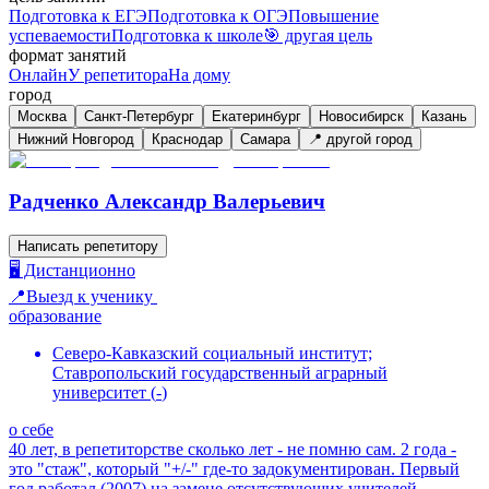
Подготовка к ЕГЭ
Подготовка к ОГЭ
Повышение
успеваемости
Подготовка к школе
🎯 другая цель
формат занятий
Онлайн
У репетитора
На дому
город
Москва
Санкт-Петербург
Екатеринбург
Новосибирск
Казань
Нижний Новгород
Краснодар
Самара
📍 другой город
Радченко Александр Валерьевич
Написать репетитору
🖥️ Дистанционно
📍Выезд к ученику
образование
Северо-Кавказский социальный институт;
Ставропольский государственный аграрный
университет
(
-
)
о себе
40 лет, в репетиторстве сколько лет - не помню сам. 2 года -
это "стаж", который "+/-" где-то задокументирован. Первый
год работал (2007) на замене отсутствующих учителей