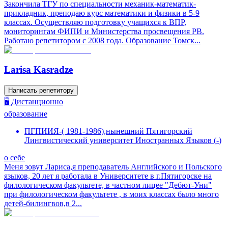
Закончила ТГУ по специальности механик-математик-
прикладник, преподаю курс математики и физики в 5-9
классах. Осуществляю подготовку учащихся к ВПР,
мониторингам ФИПИ и Министерства просвещения РВ.
Работаю репетитором с 2008 года. Образование Томск...
Larisa Kasradze
Написать репетитору
🖥️ Дистанционно
образование
ПГПИИЯ-( 1981-1986),нынешний Пятигорский
Лингвистический университет Иностранных Языков
(
-
)
о себе
Меня зовут Лариса,я преподаватель Английского и Польского
языков, 20 лет я работала в Университете в г.Пятигорске на
филологическом факультете, в частном лицее "Дебют-Уни"
при филологическом факультете , в моих классах было много
детей-билингвов,в 2...