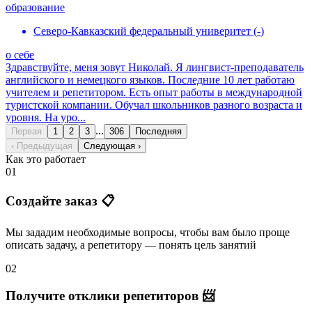
образование
Северо-Кавказский федеральный универитет
(
-
)
о себе
Здравствуйте, меня зовут Николай. Я лингвист-преподаватель
английского и немецкого языков. Последние 10 лет работаю
учителем и репетитором. Есть опыт работы в международной
туристской компании. Обучал школьников разного возраста и
уровня. На уро...
...
Первая
1
2
3
306
Последняя
‹ Предыдущая
Следующая ›
Как это работает
01
Создайте заказ 📋
Мы зададим необходимые вопросы, чтобы вам было
проще
описать задачу
, а репетитору — понять
цель занятий
02
Получите отклики репетиторов 📨