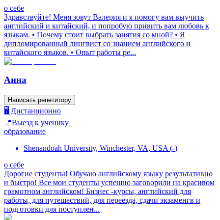
о себе
Здравствуйте! Меня зовут Валерия и я помогу вам выучить
английский и китайский, и попробую привить вам любовь к
языкам. • Почему стоит выбрать занятия со мной? • Я
дипломированный лингвист со знанием английского и
китайского языков. • Опыт работы ре...
Анна
Написать репетитору
🖥️ Дистанционно
📍Выезд к ученику
образование
Shenandoah University, Winchester, VA, USA
(
-
)
о себе
Дорогие студенты! Обучаю английскому языку результативно
и быстро! Все мои студенты успешно заговорили на красивом
грамотном английском! Бизнес -курсы, английский для
работы, для путешествий, для переезда, сдачи экзаменгв и
подготовки для поступлен...