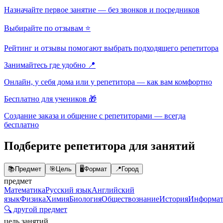
Назначайте первое занятие — без звонков и посредников
Выбирайте по отзывам ⭐
Рейтинг и отзывы помогают выбрать подходящего репетитора
Занимайтесь где удобно 📍
Онлайн, у себя дома или у репетитора — как вам комфортно
Бесплатно для учеников 🎁
Создание заказа и общение с репетиторами — всегда
бесплатно
Подберите репетитора для занятий
📚
Предмет
🎯
Цель
🖥️
Формат
📍
Город
предмет
Математика
Русский язык
Английский
язык
Физика
Химия
Биология
Обществознание
История
Информат
🔍 другой предмет
цель занятий