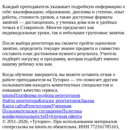
Каждый преподаватель указывает подробную информацию о
себе: квалификацию, образование, дипломы и степени, опыт
работы, стоимость уроков, а также доступные форматы
занятий — дистанционно, у ученика дома или в удобных
точках в Ставрополе. Многие предлагают как
индивидуальные уроки, так и небольшие групповые занятия.
После выбора репетитора вы сможете пройти оценочное
занятие, определить текущее знание предмета и совместно
составить план достижения нужного результата. Учитель
подберёт нагрузку и программу, которая подойдёт именно
вашему ребенку или вам.
Когда обучение завершится, вы можете оставить отзыв о
работе преподавателя на Туторио — это помогает другим
пользователям находить компетентных специалистов и
повышает качество сервиса.
tutorio
Платформа подбора репетиторов
Найти репетитора
Каталог репетиторов
Заказы
Карта сайта
Репетиторам
Ученикам
Пользовательское соглашение
Политика
конфиденциальности
Публичная оферта
© 2011–
2026
, «Туторио». При использовании материалов
гиперссылка на tutorio.ru обязательна. ИНН 772161785163,