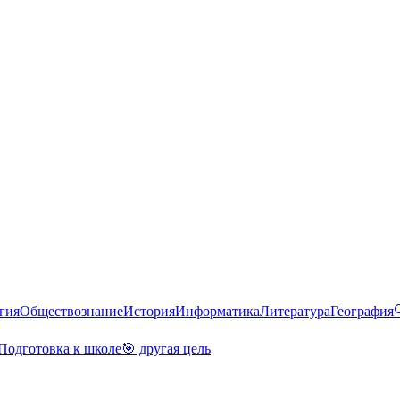
гия
Обществознание
История
Информатика
Литература
География
Подготовка к школе
🎯 другая цель