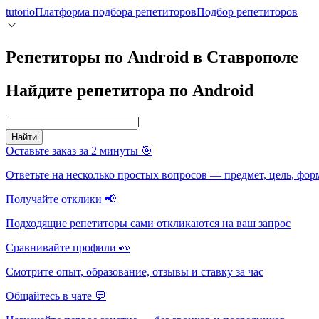
tutorio
Платформа подбора репетиторов
Подбор репетиторов
Репетиторы по Android в Ставрополе
Найдите репетитора по Android
|
Найти
Оставьте заказ за 2 минуты 🎯
Ответьте на несколько простых вопросов — предмет, цель, фор
Получайте отклики 📢
Подходящие репетиторы сами откликаются на ваш запрос
Сравнивайте профили 👀
Смотрите опыт, образование, отзывы и ставку за час
Общайтесь в чате 💬