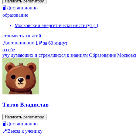
Написать репетитору
🖥️ Дистанционно
образование
Московский энергетически институт
(
-
)
стоимость занятий
Дистанционно
1
₽
за
60
минут
о себе
учу думающих и стремящихся к знаниям Образование Московс
Титов Владислав
Написать репетитору
🖥️ Дистанционно
📍Выезд к ученику