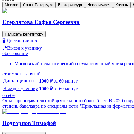
Москва
Санкт-Петербург
Екатеринбург
Новосибирск
Казань
Стерлягова Софья Сергеевна
Написать репетитору
🖥️ Дистанционно
📍Выезд к ученику
образование
Московский педагогический государственный университ
стоимость занятий
Дистанционно
1000
₽
за
60
минут
Выезд к ученику
1000
₽
за
60
минут
о себе
Опыт преподавательской деятельности более 5 лет. В 2020 го
степень бакалавра по специальности "Прикладная информатика 
Подгорнов Тимофей