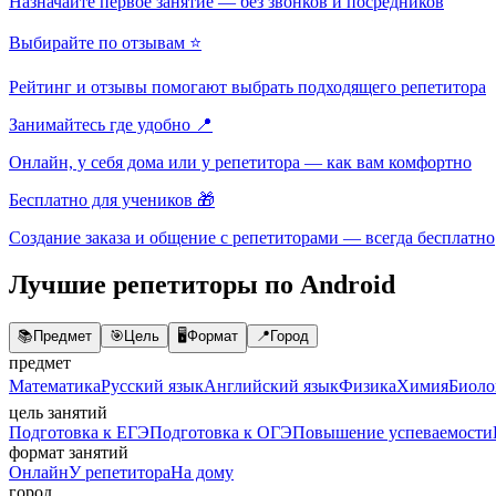
Назначайте первое занятие — без звонков и посредников
Выбирайте по отзывам ⭐
Рейтинг и отзывы помогают выбрать подходящего репетитора
Занимайтесь где удобно 📍
Онлайн, у себя дома или у репетитора — как вам комфортно
Бесплатно для учеников 🎁
Создание заказа и общение с репетиторами — всегда бесплатно
Лучшие репетиторы по Android
📚
Предмет
🎯
Цель
🖥️
Формат
📍
Город
предмет
Математика
Русский язык
Английский язык
Физика
Химия
Биоло
цель занятий
Подготовка к ЕГЭ
Подготовка к ОГЭ
Повышение успеваемости
формат занятий
Онлайн
У репетитора
На дому
город