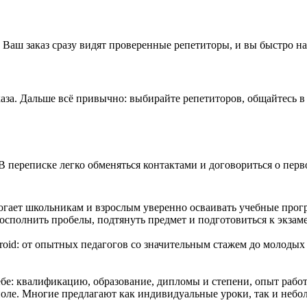
 Ваш заказ сразу видят проверенные репетиторы, и вы быстро н
аза. Дальше всё привычно: выбирайте репетиторов, общайтесь в 
В переписке легко обменяться контактами и договориться о перв
огает школьникам и взрослым уверенно осваивать учебные прогр
сполнить пробелы, подтянуть предмет и подготовиться к экзам
roid: от опытных педагогов со значительным стажем до молоды
е: квалификацию, образование, дипломы и степени, опыт работ
поле. Многие предлагают как индивидуальные уроки, так и небо