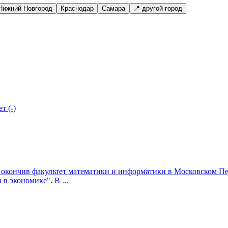
Нижний Новгород
Краснодар
Самара
📍 другой город
ет
(
-
)
ду окончив факультет математики и информатики в Московском П
в экономике". В ...