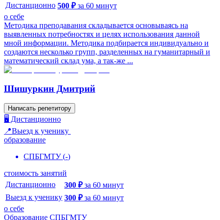
Дистанционно
500
₽
за
60
минут
о себе
Методика преподавания складывается основываясь на
выявленных потребностях и целях использования данной
мной информации. Методика подбирается индивидуально и
создаются несколько групп, разделенных на гуманитарный и
математический склад ума, а так-же ...
Шишуркин Дмитрий
Написать репетитору
🖥️ Дистанционно
📍Выезд к ученику
образование
СПБГМТУ
(
-
)
стоимость занятий
Дистанционно
300
₽
за
60
минут
Выезд к ученику
300
₽
за
60
минут
о себе
Образование СПБГМТУ