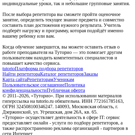
индивидуальные уроки, так и небольшие групповые занятия.
После выбора репетитора вы сможете пройти оценочное
занятие, определить текущее знание предмета и совместно
составить план достижения нужного результата. Учитель
подберёт нагрузку и программу, которая подойдёт именно
вашему ребенку или вам.
Когда обучение завершится, вы можете оставить отзыв о
работе преподавателя на Туторио — это помогает другим
пользователям находить компетентных специалистов и
повышает качество сервиса.
tutorio
Платформа подбора репетиторов
Найти репетитора
Каталог репетиторов
Заказы
Карта сайта
Репетиторам
Ученикам
Пользовательское соглашение
Политика
конфиденциальности
Публичная оферта
© 2011–
2026
, «Туторио». При использовании материалов
гиперссылка на tutorio.ru обязательна. ИНН 772161785163,
ОГРН 324508100346247. 140093, Московская область, г.
Дзержинский, ул. Угрешская, дом 26А, кв. 65.
«Туторио» осуществляет деятельность в сфере IT: сервис
предоставляет онлайн - услуги по подбору репетиторов, а
также распространению рекламы организаций - партнеров в
сети Интернет