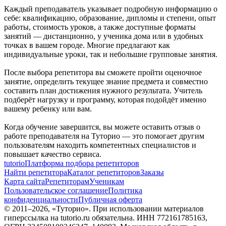
Каждый преподаватель указывает подробную информацию о
себе: квалификацию, образование, дипломы и степени, опыт
работы, стоимость уроков, а также доступные форматы
занятий — дистанционно, у ученика дома или в удобных
точках в вашем городе. Многие предлагают как
индивидуальные уроки, так и небольшие групповые занятия.
После выбора репетитора вы сможете пройти оценочное
занятие, определить текущее знание предмета и совместно
составить план достижения нужного результата. Учитель
подберёт нагрузку и программу, которая подойдёт именно
вашему ребенку или вам.
Когда обучение завершится, вы можете оставить отзыв о
работе преподавателя на Туторио — это помогает другим
пользователям находить компетентных специалистов и
повышает качество сервиса.
tutorio
Платформа подбора репетиторов
Найти репетитора
Каталог репетиторов
Заказы
Карта сайта
Репетиторам
Ученикам
Пользовательское соглашение
Политика
конфиденциальности
Публичная оферта
© 2011–
2026
, «Туторио». При использовании материалов
гиперссылка на tutorio.ru обязательна. ИНН 772161785163,