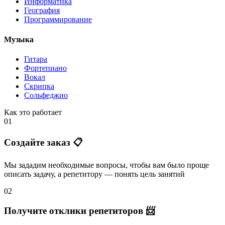
Информатика
География
Программирование
Музыка
Гитара
Фортепиано
Вокал
Скрипка
Сольфеджио
Как это работает
01
Создайте заказ 📋
Мы зададим необходимые вопросы, чтобы вам было
проще
описать задачу
, а репетитору — понять
цель занятий
02
Получите отклики репетиторов 📨