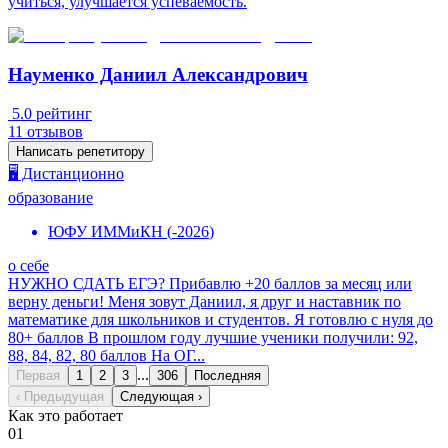
учиться, улучшается успеваемость.
Науменко Даниил Александрович
5.0
рейтинг
11
отзывов
Написать репетитору
🖥️ Дистанционно
образование
ЮФУ ИММиКН
(
-
2026
)
о себе
НУЖНО СДАТЬ ЕГЭ? Прибавлю +20 баллов за месяц или
верну деньги! Меня зовут Даниил, я друг и наставник по
математике для школьников и студентов. Я готовлю с нуля до
80+ баллов В прошлом году лучшие ученики получили: 92,
88, 84, 82, 80 баллов На ОГ...
...
Первая
1
2
3
306
Последняя
‹ Предыдущая
Следующая ›
Как это работает
01