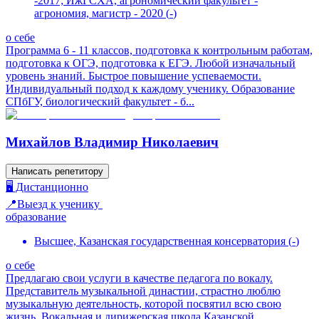
-2017; ИжГСХА, агрономический факультет -
агрономия, магистр - 2020
(
-
)
о себе
Программа 6 - 11 классов, подготовка к контрольным работам,
подготовка к ОГЭ, подготовка к ЕГЭ. Любой изначальный
уровень знаний. Быстрое повышение успеваемости.
Индивидуальный подход к каждому ученику. Образование
СПбГУ, биологический факультет - б...
Михайлов Владимир Николаевич
Написать репетитору
🖥️ Дистанционно
📍Выезд к ученику
образование
Высшее, Казанская государственная консерватория
(
-
)
о себе
Предлагаю свои услуги в качестве педагога по вокалу.
Представитель музыкальной династии, страстно люблю
музыкальную деятельность, которой посвятил всю свою
жизнь. Вокальная и дирижерская школа Казанской