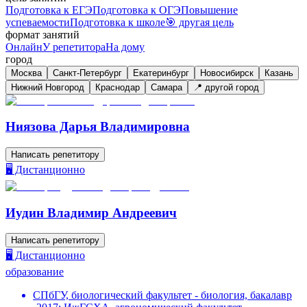
Подготовка к ЕГЭ
Подготовка к ОГЭ
Повышение
успеваемости
Подготовка к школе
🎯 другая цель
формат занятий
Онлайн
У репетитора
На дому
город
Москва
Санкт-Петербург
Екатеринбург
Новосибирск
Казань
Нижний Новгород
Краснодар
Самара
📍 другой город
Ниязова Дарья Владимировна
Написать репетитору
🖥️ Дистанционно
Иудин Владимир Андреевич
Написать репетитору
🖥️ Дистанционно
образование
СПбГУ, биологический факультет - биология, бакалавр