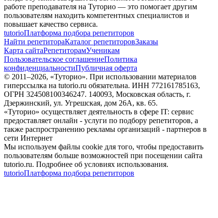
работе преподавателя на Туторио — это помогает другим
пользователям находить компетентных специалистов и
повышает качество сервиса.
tutorio
Платформа подбора репетиторов
Найти репетитора
Каталог репетиторов
Заказы
Карта сайта
Репетиторам
Ученикам
Пользовательское соглашение
Политика
конфиденциальности
Публичная оферта
© 2011–
2026
, «Туторио». При использовании материалов
гиперссылка на tutorio.ru обязательна. ИНН 772161785163,
ОГРН 324508100346247. 140093, Московская область, г.
Дзержинский, ул. Угрешская, дом 26А, кв. 65.
«Туторио» осуществляет деятельность в сфере IT: сервис
предоставляет онлайн - услуги по подбору репетиторов, а
также распространению рекламы организаций - партнеров в
сети Интернет
Мы используем файлы cookie для того, чтобы предоставить
пользователям больше возможностей при посещении сайта
tutorio.ru. Подробнее об условиях использования.
tutorio
Платформа подбора репетиторов