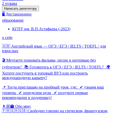
2
отзыва
Написать репетитору
🖥️ Дистанционно
образование
КГПУ им. В.П.Астафьева
(
-
2023
)
о себе
🇬🇧 Английский язык — ОГЭ / ЕГЭ / IELTS / TOEFL / для
взрослых
🎬 Мечтаете понимать фильмы, песни и интервью без
субтитров? 📚 Готовитесь к ОГЭ / ЕГЭ / IELTS / TOEFL? 🌍
Хотите поступить в топовый ВУЗ или построить
международную карьеру?
📌 Тогда приглашаю на пробный урок, где: ✔ узнаем ваш
уровень ✔ определим цели ✔ получите первые
рекомендации и поддержку!
👩🏼‍🏫 Обо мне:
🇫🇷🇬🇷🇬🇧 Свободно говорю на греческом, французском,