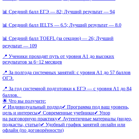
📊 Средний балл ЕГЭ — 82; Лучший результат — 94
📊 Средний балл IELTS — 6.5; Лучший результат — 8.0
📊 Средний балл TOEFL (за секцию) — 26; Лучший
результат — 109
📍 Ученики проходят путь от уровня A1 до высоких
результатов за 6−12 месяцев
📍 За полгода системных занятий: с уровня А1 до 57 баллов
ОГЭ.
📍 За год системной подготовки к ЕГЭ — с уровня А1 до 84
баллов.
🌟 Что вы получите:
✔ Индивидуальный подход ✔ Программа под ваш уровень,
цель и интересы ✔ Современные учебники ✔ Упор
на разговорную практику ✔ Аутентичные материалы (видео,
подкасты, статьи) ✔ Удобный график занятий онлайн или
офлайн (по договорённости)