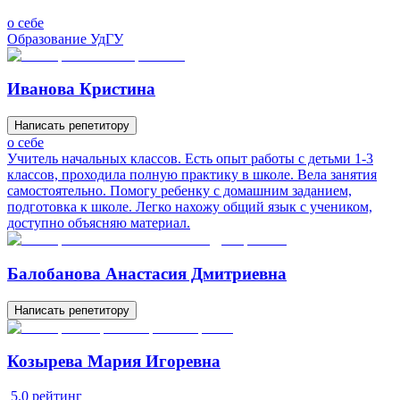
о себе
Образование УдГУ
Иванова Кристина
Написать репетитору
о себе
Учитель начальных классов. Есть опыт работы с детьми 1-3
классов, проходила полную практику в школе. Вела занятия
самостоятельно. Помогу ребенку с домашним заданием,
подготовка к школе. Легко нахожу общий язык с учеником,
доступно объясняю материал.
Балобанова Анастасия Дмитриевна
Написать репетитору
Козырева Мария Игоревна
5.0
рейтинг