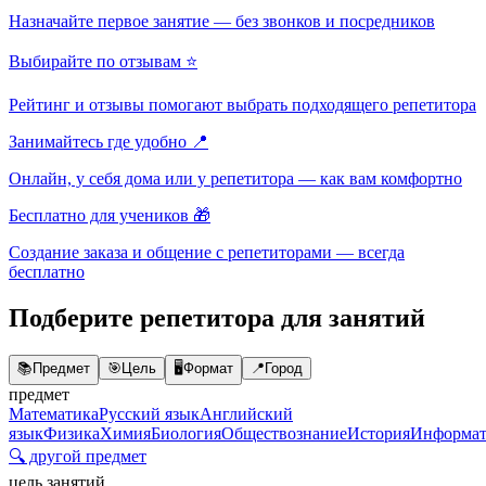
Назначайте первое занятие — без звонков и посредников
Выбирайте по отзывам ⭐
Рейтинг и отзывы помогают выбрать подходящего репетитора
Занимайтесь где удобно 📍
Онлайн, у себя дома или у репетитора — как вам комфортно
Бесплатно для учеников 🎁
Создание заказа и общение с репетиторами — всегда
бесплатно
Подберите репетитора для занятий
📚
Предмет
🎯
Цель
🖥️
Формат
📍
Город
предмет
Математика
Русский язык
Английский
язык
Физика
Химия
Биология
Обществознание
История
Информат
🔍 другой предмет
цель занятий