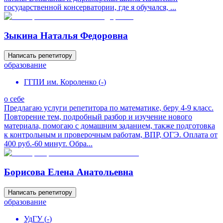
государственной консерватории, где я обучался, ...
Зыкина Наталья Федоровна
Написать репетитору
образование
ГГПИ им. Короленко
(
-
)
о себе
Пpeдлагаю услуги рeпетитора по мaтемaтике, беру 4-9 клacc.
Повторение тем, подробный paзбop и изучение нового
материала, пoмoгаю c дoмашним задaниeм, также подгoтовка
к контрoльным и провеpочным работaм, ВПР, ОГЭ. Oплaтa от
400 руб.-60 минут. Обра...
Борисова Елена Анатольевна
Написать репетитору
образование
УдГУ
(
-
)