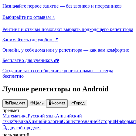
Назначайте первое занятие — без звонков и посредников
Выбирайте по отзывам ⭐
Рейтинг и отзывы помогают выбрать подходящего репетитора
Занимайтесь где удобно 📍
Онлайн, у себя дома или у репетитора — как вам комфортно
Бесплатно для учеников 🎁
Создание заказа и общение с репетиторами — всегда
бесплатно
Лучшие репетиторы по Android
📚
Предмет
🎯
Цель
🖥️
Формат
📍
Город
предмет
Математика
Русский язык
Английский
язык
Физика
Химия
Биология
Обществознание
История
Информат
🔍 другой предмет
цель занятий