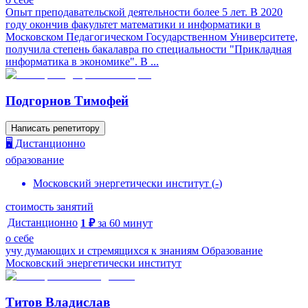
Опыт преподавательской деятельности более 5 лет. В 2020
году окончив факультет математики и информатики в
Московском Педагогическом Государственном Университете,
получила степень бакалавра по специальности "Прикладная
информатика в экономике". В ...
Подгорнов Тимофей
Написать репетитору
🖥️ Дистанционно
образование
Московский энергетически институт
(
-
)
стоимость занятий
Дистанционно
1
₽
за
60
минут
о себе
учу думающих и стремящихся к знаниям Образование
Московский энергетически институт
Титов Владислав