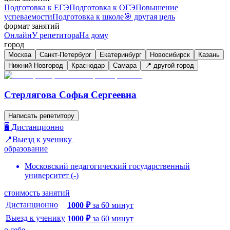
Подготовка к ЕГЭ
Подготовка к ОГЭ
Повышение
успеваемости
Подготовка к школе
🎯 другая цель
формат занятий
Онлайн
У репетитора
На дому
город
Москва
Санкт-Петербург
Екатеринбург
Новосибирск
Казань
Нижний Новгород
Краснодар
Самара
📍 другой город
Стерлягова Софья Сергеевна
Написать репетитору
🖥️ Дистанционно
📍Выезд к ученику
образование
Московский педагогический государственный
университет
(
-
)
стоимость занятий
Дистанционно
1000
₽
за
60
минут
Выезд к ученику
1000
₽
за
60
минут
о себе