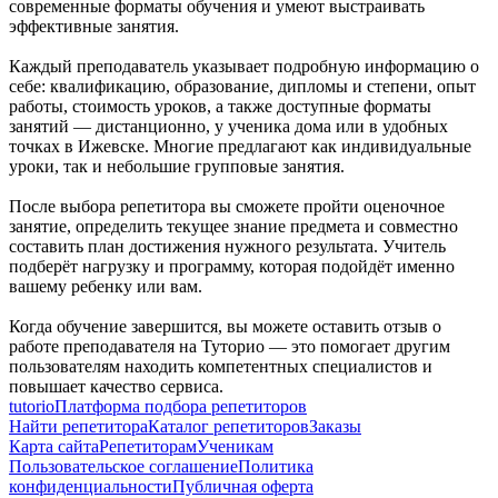
современные форматы обучения и умеют выстраивать
эффективные занятия.
Каждый преподаватель указывает подробную информацию о
себе: квалификацию, образование, дипломы и степени, опыт
работы, стоимость уроков, а также доступные форматы
занятий — дистанционно, у ученика дома или в удобных
точках в Ижевске. Многие предлагают как индивидуальные
уроки, так и небольшие групповые занятия.
После выбора репетитора вы сможете пройти оценочное
занятие, определить текущее знание предмета и совместно
составить план достижения нужного результата. Учитель
подберёт нагрузку и программу, которая подойдёт именно
вашему ребенку или вам.
Когда обучение завершится, вы можете оставить отзыв о
работе преподавателя на Туторио — это помогает другим
пользователям находить компетентных специалистов и
повышает качество сервиса.
tutorio
Платформа подбора репетиторов
Найти репетитора
Каталог репетиторов
Заказы
Карта сайта
Репетиторам
Ученикам
Пользовательское соглашение
Политика
конфиденциальности
Публичная оферта