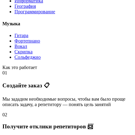
Информатика
География
Программирование
Музыка
Гитара
Фортепиано
Вокал
Скрипка
Сольфеджио
Как это работает
01
Создайте заказ 📋
Мы зададим необходимые вопросы, чтобы вам было
проще
описать задачу
, а репетитору — понять
цель занятий
02
Получите отклики репетиторов 📨