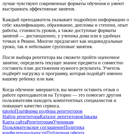
лучше чувствуют современные форматы обучения и умеют
выстраивать эффективные занятия.
Каждый преподаватель указывает подробную информацию о
себе: квалификацию, образование, дипломы и степени, опыт
работы, стоимость уроков, а также доступные форматы
занятий — дистанционно, у ученика дома или в удобных
точках в Рязани. Многие предлагают как индивидуальные
уроки, так и небольшие групповые занятия.
После выбора репетитора вы сможете пройти оценочное
занятие, определить текущее знание предмета и совместно
составить план достижения нужного результата. Учитель
подберёт нагрузку и программу, которая подойдёт именно
вашему ребенку или вам.
Когда обучение завершится, вы можете оставить отзыв о
работе преподавателя на Туторио — это помогает другим
пользователям находить компетентных специалистов и
повышает качество сервиса.
tutorio
Платформа подбора репетиторов
Найти репетитора
Каталог репетиторов
Заказы
Карта сайта
Репетиторам
Ученикам
Пользовательское соглашение
Политика
конфиденциальности
Публичная оферта