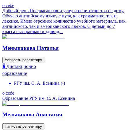
о себе
Добрый день.Предлагаю свои услуги репетиторства на дому.
Обучаю английскому языку с нуля, как грамматике, так и
лексике. Имею огромное количество учебного материала, как
английского, так и американского языков. С детьми до 7
класса выстраиваю индивид...
Меньшакова Наталья
Написать репетитору
🖥️ Дистанционно
образование
РГУ им. С. А. Есенина
(
-
)
о себе
Образование РГУ им. С. А. Есенина
Мельникова Анастасия
Написать репетитору