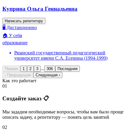
Куприна Ольга Геннадьевна
Написать репетитору
🖥️ Дистанционно
🏠 У себя
образование
Рязанский государственный педагогический
университет имени С.А. Есенина
(
1994
-
1999
)
...
Первая
1
2
3
306
Последняя
‹ Предыдущая
Следующая ›
Как это работает
01
Создайте заказ 📋
Мы зададим необходимые вопросы, чтобы вам было
проще
описать задачу
, а репетитору — понять
цель занятий
02