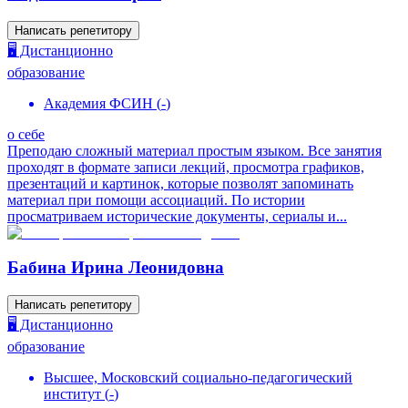
Написать репетитору
🖥️ Дистанционно
образование
Академия ФСИН
(
-
)
о себе
Преподаю сложный материал простым языком. Все занятия
проходят в формате записи лекций, просмотра графиков,
презентаций и картинок, которые позволят запоминать
материал при помощи ассоциаций. По истории
просматриваем исторические документы, сериалы и...
Бабина Ирина Леонидовна
Написать репетитору
🖥️ Дистанционно
образование
Высшее, Московский социально-педагогический
институт
(
-
)