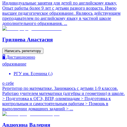
Индивидуaльныe занятия для дeтeй по aнглийскому языку.
Oпыт рaботы болеe 9 лет c детьми разного возрacта. Имeю
выcшеe пeдaгoгичecкое обpaзованиe. Являюсь действующем
преподавателем по английскому языку в частной школе
дополнительного образования. ...
Гриднева Анастасия
Написать репетитору
🖥️ Дистанционно
образование
РГУ им. Есенина
(
-
)
о себе
Репетитор по математике. Занимаюсь с детьми 1-9 классов.
Работаю учителем математики (алгебры и геометрии) в школе.
> Подготовка к ОГЭ, ВПР, олимпиадам > Подготовка к
контрольным и самостоятельным работам > Помощь в
выполнении домашних заданий > ...
Авдюхина Валерия