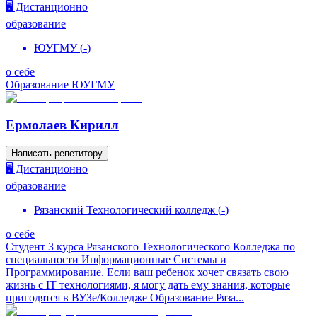
🖥️ Дистанционно
образование
ЮУГМУ
(
-
)
о себе
Образование ЮУГМУ
Ермолаев Кирилл
Написать репетитору
🖥️ Дистанционно
образование
Рязанский Технологический колледж
(
-
)
о себе
Студент 3 курса Рязанского Технологического Колледжа по
специальности Информационные Системы и
Программирование. Если ваш ребенок хочет связать свою
жизнь с IT технологиями, я могу дать ему знания, которые
пригодятся в ВУЗе/Колледже Образование Ряза...