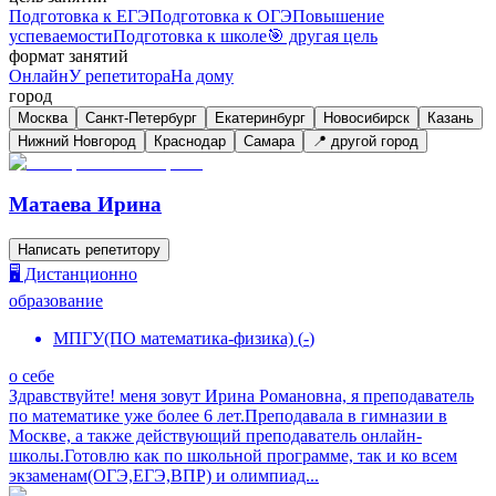
Подготовка к ЕГЭ
Подготовка к ОГЭ
Повышение
успеваемости
Подготовка к школе
🎯 другая цель
формат занятий
Онлайн
У репетитора
На дому
город
Москва
Санкт-Петербург
Екатеринбург
Новосибирск
Казань
Нижний Новгород
Краснодар
Самара
📍 другой город
Матаева Ирина
Написать репетитору
🖥️ Дистанционно
образование
МПГУ(ПО математика-физика)
(
-
)
о себе
Здравствуйте! меня зовут Ирина Романовна, я преподаватель
по математике уже более 6 лет.Преподавала в гимназии в
Москве, а также действующий преподаватель онлайн-
школы.Готовлю как по школьной программе, так и ко всем
экзаменам(ОГЭ,ЕГЭ,ВПР) и олимпиад...