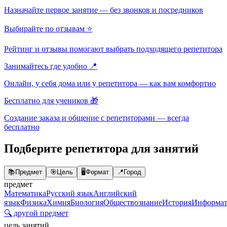
Назначайте первое занятие — без звонков и посредников
Выбирайте по отзывам ⭐
Рейтинг и отзывы помогают выбрать подходящего репетитора
Занимайтесь где удобно 📍
Онлайн, у себя дома или у репетитора — как вам комфортно
Бесплатно для учеников 🎁
Создание заказа и общение с репетиторами — всегда
бесплатно
Подберите репетитора для занятий
📚
Предмет
🎯
Цель
🖥️
Формат
📍
Город
предмет
Математика
Русский язык
Английский
язык
Физика
Химия
Биология
Обществознание
История
Информат
🔍 другой предмет
цель занятий