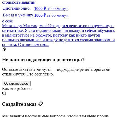
стоимость занятий
Дистанционно
1000
₽
за
60
минут
Выезд к ученику
1000
₽
за
60
минут
о себе
Меня зовут Максим, мне 22 года, и я репетитор по русскому и
математике. Я сам недавно закончил школу, и сейчас обучаюсь
в магистратуре на бюджете, поэтому как никто другой
понимаю школьников и жажду поделиться своими знаниями и
опытом. С отличием око...
🎯
Не нашли подходящего репетитора?
Оставьте заказ за 2 минуты — подходящие репетиторы сами
откликнутся. Это бесплатно.
Оставить заказ
Как это работает
01
Создайте заказ 📋
Мы зададим необходимые вопросы, чтобы вам было
проще