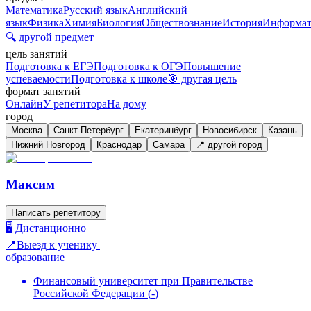
Математика
Русский язык
Английский
язык
Физика
Химия
Биология
Обществознание
История
Информат
🔍 другой предмет
цель занятий
Подготовка к ЕГЭ
Подготовка к ОГЭ
Повышение
успеваемости
Подготовка к школе
🎯 другая цель
формат занятий
Онлайн
У репетитора
На дому
город
Москва
Санкт-Петербург
Екатеринбург
Новосибирск
Казань
Нижний Новгород
Краснодар
Самара
📍 другой город
Максим
Написать репетитору
🖥️ Дистанционно
📍Выезд к ученику
образование
Финансовый университет при Правительстве
Российской Федерации
(
-
)